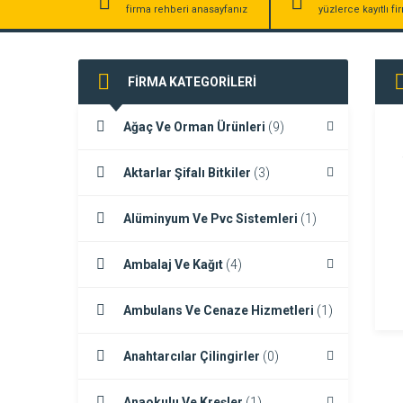
firma rehberi anasayfanız
yüzlerce kayıtlı f
FİRMA KATEGORİLERİ
Ağaç Ve Orman Ürünleri
(9)
Aktarlar Şifalı Bitkiler
(3)
Alüminyum Ve Pvc Sistemleri
(1)
Ambalaj Ve Kağıt
(4)
Ambulans Ve Cenaze Hizmetleri
(1)
Anahtarcılar Çilingirler
(0)
Anaokulu Ve Kreşler
(1)