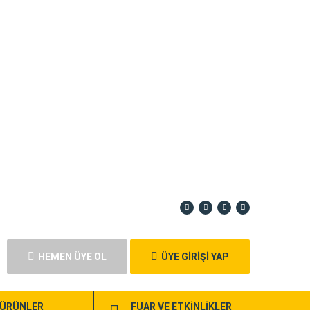
HEMEN ÜYE OL
ÜYE GİRİŞİ YAP
ÜRÜNLER
FUAR VE ETKİNLİKLER