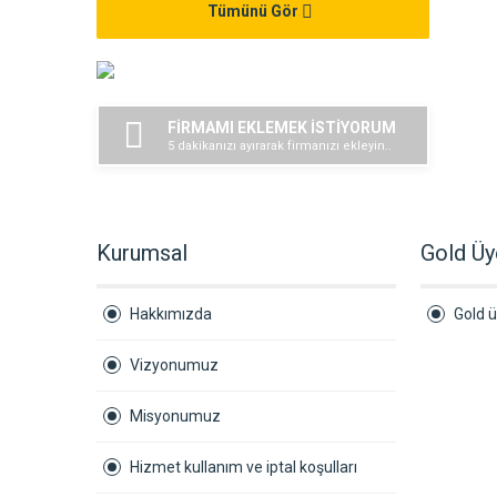
Tümünü Gör
FİRMAMI EKLEMEK İSTİYORUM
5 dakikanızı ayırarak firmanızı ekleyin..
Kurumsal
Gold Üy
Hakkımızda
Gold ü
Vizyonumuz
Misyonumuz
Hizmet kullanım ve iptal koşulları