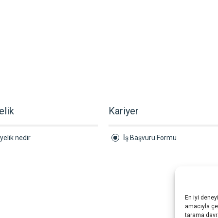
elik
Kariyer
yelik nedir
İş Başvuru Formu
En iyi deney
amacıyla çer
tarama davra