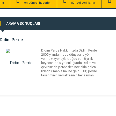
irma
en güncel haberler
güncel seri ilanlar
ARAMA SONUÇLARI
Didim Perde
Didim Perde Hakkımızda Didim Perde,
2005 yılında moda dünyasına yön
verme vizyonuyla doğdu ve 18 yıllık
heyecan dolu yolculuğunda Didim ve
çevresinde perde denince akla gelen
lider bir marka haline geldi. Biz, perde
tasarımının ve kalitesinin her zaman
öncüsü olduk. Müşterilerimizin
evlerine renk, tarz ve fonksiyon katan
perde seçenekleri ile, mekanların
atmosferini değiştiriyor ve hayalleri […]