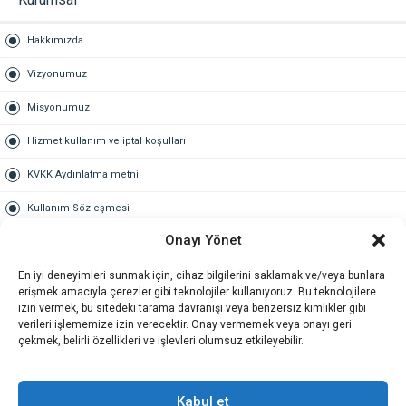
Hakkımızda
Vizyonumuz
Misyonumuz
Hizmet kullanım ve iptal koşulları
KVKK Aydınlatma metni
Kullanım Sözleşmesi
Onayı Yönet
Gold Üyelik
En iyi deneyimleri sunmak için, cihaz bilgilerini saklamak ve/veya bunlara
Gold üyelik nedir
erişmek amacıyla çerezler gibi teknolojiler kullanıyoruz. Bu teknolojilere
izin vermek, bu sitedeki tarama davranışı veya benzersiz kimlikler gibi
Kariyer
verileri işlememize izin verecektir. Onay vermemek veya onayı geri
çekmek, belirli özellikleri ve işlevleri olumsuz etkileyebilir.
İş Başvuru Formu
İletişim
Kabul et