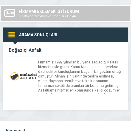
FİRMAMI EKLEMEK İSTİYORUM
5 dakikanızı ayırarak firmanızı ekleyin..
ARAMA SONUÇLARI
Boğaziçi Asfalt
Firmamız 1992 yılından bu yana sağladığı kaliteli
hizmetleriyle gerek Kamu Kuruluşlarının gerekse
özel sektör kuruluşlarının başarılı bir çözüm ortağı
olmuştur. Alınan işin vaktinde teslim edilmesi,
yıllara dayanan tecrübe ve teknik donanım
firmamızı sektörde aranılan bir konuma getirmiştir.
Asfaltlama hizmetleri konusunda kalıcı çözümler
ancak alanında uzman ve deneyimli kişilerin
hassas uygulama bilinciyle gerçekleşebilir.
Firmamız, verdiği uygun […]
Kurumsal