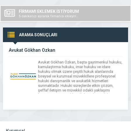
FİRMAMI EKLEMEK İSTİYORUM
5 dakikanızı ayırarak firmanızı ekleyin..
ARAMA SONUÇLARI
Avukat Gökhan Özkan
Avukat Gökhan Özkan, başta gayrimenkul hukuku,
kamulaştırma hukuku, imar hukuku ve idare
hukuku olmak üzere çeşitli hukuk alanlarında
bireysel ve kurumsal müvekkillere profesyonel
hukuki danışmanlık ve avukatlık hizmetleri
sunmaktadır. Hukuki süreçlerde etkin çözüm,
şeffaf iletişim ve müvekkil odaklı yaklaşımı
benimseyen Av. Gökhan Özkan, dava takibi,
sözleşme hazırlama ve arabuluculuk hizmetlerini
mevzuata uygun şekilde yürütmektedir.
Kurumsal