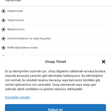
Hakkımızda
Vizyonumuz
Misyonumuz
Hizmet kullanım ve iptal koşulları
KVKK Aydınlatma metni
Kullanım Sözleşmesi
Onayı Yönet
Gold Üyelik
En iyi deneyimleri sunmak için, cihaz bilgilerini saklamak ve/veya bunlara
erişmek amacıyla çerezler gibi teknolojiler kullanıyoruz. Bu teknolojilere
Gold üyelik nedir
izin vermek, bu sitedeki tarama davranışı veya benzersiz kimlikler gibi
verileri işlememize izin verecektir. Onay vermemek veya onayı geri
Kariyer
çekmek, belirli özellikleri ve işlevleri olumsuz etkileyebilir.
Hizmetleri yönetin
İş Başvuru Formu
İletişim
Kabul et