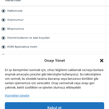
Hakkımızda
Vizyonumuz
Misyonumuz
Hizmet kullanım ve iptal koşulları
KVKK Aydınlatma metni
Kullanım Sözleşmesi
Onayı Yönet
Gold Üyelik
En iyi deneyimleri sunmak için, cihaz bilgilerini saklamak ve/veya bunlara
erişmek amacıyla çerezler gibi teknolojiler kullanıyoruz. Bu teknolojilere
Gold üyelik nedir
izin vermek, bu sitedeki tarama davranışı veya benzersiz kimlikler gibi
verileri işlememize izin verecektir. Onay vermemek veya onayı geri
Kariyer
çekmek, belirli özellikleri ve işlevleri olumsuz etkileyebilir.
Hizmetleri yönetin
İş Başvuru Formu
İletişim
Kabul et