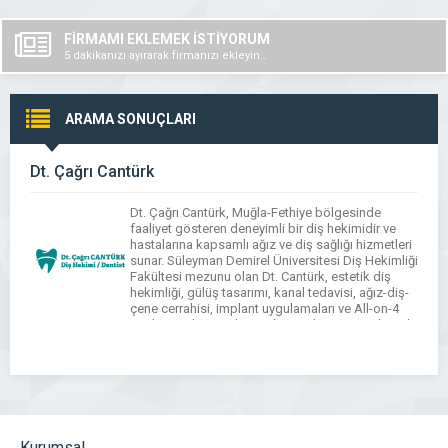
FİRMAMI EKLEMEK İSTİYORUM
5 dakikanızı ayırarak firmanızı ekleyin..
ARAMA SONUÇLARI
Dt. Çağrı Cantürk
Dt. Çağrı Cantürk, Muğla-Fethiye bölgesinde
faaliyet gösteren deneyimli bir diş hekimidir ve
hastalarına kapsamlı ağız ve diş sağlığı hizmetleri
sunar. Süleyman Demirel Üniversitesi Diş Hekimliği
Fakültesi mezunu olan Dt. Cantürk, estetik diş
hekimliği, gülüş tasarımı, kanal tedavisi, ağız-diş-
çene cerrahisi, implant uygulamaları ve All-on-4
implant tedavisi gibi modern tedavi yöntemlerinde
uzmanlaşmıştır. Uzman diş hekimi olarak ulusal
[…]
Kurumsal