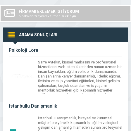
FİRMAMI EKLEMEK İSTİYORUM
5 dakikanızı ayırarak firmanızı ekleyin..
ARAMA SONUÇLARI
Psikoloji Lora
Sarre Aytekin, kişisel markasını ve profesyonel
hizmetlerini web sitesi üzerinden sunan uzman bir
insan kaynakları, eğitim ve liderlik danışmanıdır.
Danışanlarına kariyer danışmanlığı, liderlik eğitimi,
iletişim ve ekip yönetimi eğitimleri, kişisel gelişim
çalışmaları, koçluk seansları ve iş yaşamı
mentorluk hizmetleri gibi kapsamlı hizmetler
sağlar. Sarre Aytekin, bireylerin ve kurumların
hedeflerine daha etkili ve verimli bir şekilde […]
İstanbullu Danışmanlık
İstanbullu Danışmanlık, bireysel ve kurumsal
müşterilere yönelik kapsamlı iş, eğitim ve kişisel
gelişim danışmanlığı hizmetleri sunan profesyonel