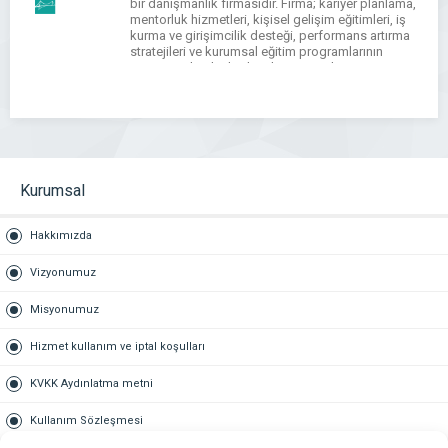
bir danışmanlık firmasıdır. Firma; kariyer planlama,
mentorluk hizmetleri, kişisel gelişim eğitimleri, iş
kurma ve girişimcilik desteği, performans artırma
stratejileri ve kurumsal eğitim programlarının
tasarımı gibi alanlarda etkin çözümler üretir.
İstanbullu Danışmanlık, danışanlarının hedeflerine
daha hızlı ve etkili şekilde […]
Kurumsal
Hakkımızda
Vizyonumuz
Misyonumuz
Hizmet kullanım ve iptal koşulları
KVKK Aydınlatma metni
Kullanım Sözleşmesi