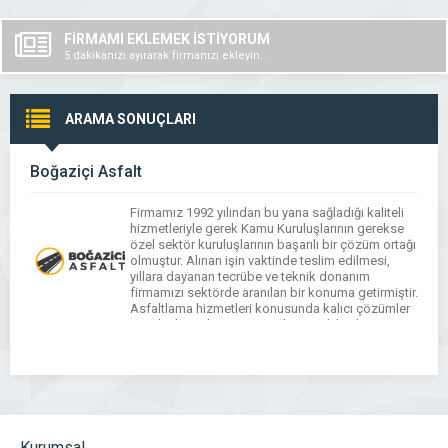
FİRMAMI EKLEMEK İSTİYORUM
5 dakikanızı ayırarak firmanızı ekleyin..
ARAMA SONUÇLARI
Boğaziçi Asfalt
Firmamız 1992 yılından bu yana sağladığı kaliteli
hizmetleriyle gerek Kamu Kuruluşlarının gerekse
özel sektör kuruluşlarının başarılı bir çözüm ortağı
olmuştur. Alınan işin vaktinde teslim edilmesi,
yıllara dayanan tecrübe ve teknik donanım
firmamızı sektörde aranılan bir konuma getirmiştir.
Asfaltlama hizmetleri konusunda kalıcı çözümler
ancak alanında uzman ve deneyimli kişilerin
hassas uygulama bilinciyle gerçekleşebilir.
Firmamız, verdiği uygun […]
Kurumsal