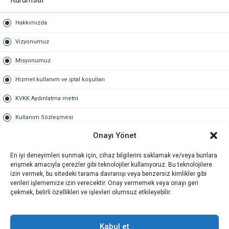
Hakkımızda
Vizyonumuz
Misyonumuz
Hizmet kullanım ve iptal koşulları
KVKK Aydınlatma metni
Kullanım Sözleşmesi
Onayı Yönet
Gold Üyelik
En iyi deneyimleri sunmak için, cihaz bilgilerini saklamak ve/veya bunlara
Gold üyelik nedir
erişmek amacıyla çerezler gibi teknolojiler kullanıyoruz. Bu teknolojilere
izin vermek, bu sitedeki tarama davranışı veya benzersiz kimlikler gibi
Kariyer
verileri işlememize izin verecektir. Onay vermemek veya onayı geri
çekmek, belirli özellikleri ve işlevleri olumsuz etkileyebilir.
İş Başvuru Formu
İletişim
Kabul et