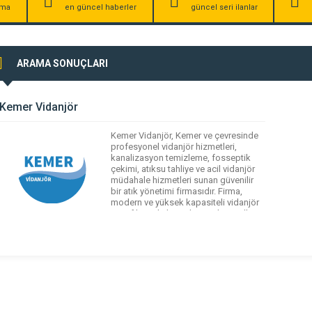
irma
en güncel haberler
güncel seri ilanlar
ARAMA SONUÇLARI
Kemer Vidanjör
Kemer Vidanjör, Kemer ve çevresinde
profesyonel vidanjör hizmetleri,
kanalizasyon temizleme, fosseptik
çekimi, atıksu tahliye ve acil vidanjör
müdahale hizmetleri sunan güvenilir
bir atık yönetimi firmasıdır. Firma,
modern ve yüksek kapasiteli vidanjör
araç filosu ile konutlar, siteler, oteller,
iş yerleri, inşaat sahaları ve tarımsal
alanlarda hızlı ve etkili çözümler sağlar.
Kemer Vidanjör, çevre ve insan
sağlığını […]