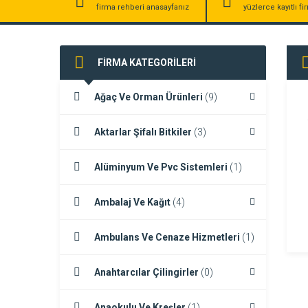
firma rehberi anasayfanız
yüzlerce kayıtlı f
FİRMA KATEGORİLERİ
Ağaç Ve Orman Ürünleri
(9)
Aktarlar Şifalı Bitkiler
(3)
Alüminyum Ve Pvc Sistemleri
(1)
Ambalaj Ve Kağıt
(4)
Ambulans Ve Cenaze Hizmetleri
(1)
Anahtarcılar Çilingirler
(0)
Anaokulu Ve Kreşler
(1)