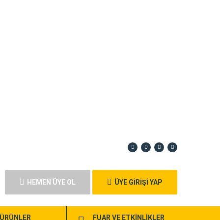
HEMEN ÜYE OL
ÜYE GİRİŞİ YAP
ÜRÜNLER
FUAR VE ETKİNLİKLER