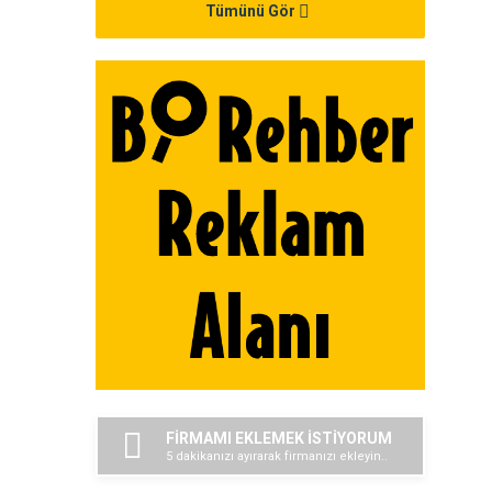
Tümünü Gör
FİRMAMI EKLEMEK İSTİYORUM
5 dakikanızı ayırarak firmanızı ekleyin..