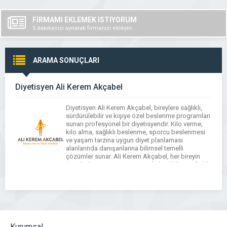
FİRMAMI EKLEMEK İSTİYORUM
5 dakikanızı ayırarak firmanızı ekleyin..
ARAMA SONUÇLARI
Diyetisyen Ali Kerem Akçabel
Diyetisyen Ali Kerem Akçabel, bireylere sağlıklı,
sürdürülebilir ve kişiye özel beslenme programları
sunan profesyonel bir diyetisyendir. Kilo verme,
kilo alma, sağlıklı beslenme, sporcu beslenmesi
ve yaşam tarzına uygun diyet planlaması
alanlarında danışanlarına bilimsel temelli
çözümler sunar. Ali Kerem Akçabel, her bireyin
metabolizmasının ve yaşam alışkanlıklarının farklı
olduğunu benimseyerek, standart listeler yerine
kişiye özel beslenme yaklaşımları […]
Kurumsal