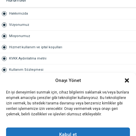
Hakkımızda
Vizyonumuz
Misyonumuz
Hizmet kullanım ve iptal koşulları
KVKK Aydınlatma metni
Kullanım Sözleşmesi
Onayı Yönet
Gold Üyelik
En iyi deneyimleri sunmak için, cihaz bilgilerini saklamak ve/veya bunlara
Gold üyelik nedir
erişmek amacıyla çerezler gibi teknolojiler kullanıyoruz. Bu teknolojilere
izin vermek, bu sitedeki tarama davranışı veya benzersiz kimlikler gibi
Kariyer
verileri işlememize izin verecektir. Onay vermemek veya onayı geri
çekmek, belirli özellikleri ve işlevleri olumsuz etkileyebilir.
İş Başvuru Formu
İletişim
Kabul et