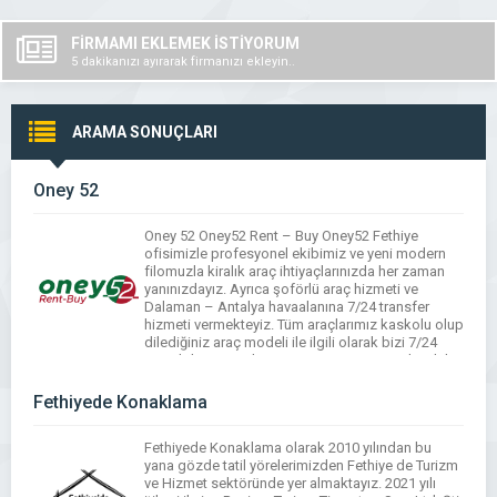
FİRMAMI EKLEMEK İSTİYORUM
5 dakikanızı ayırarak firmanızı ekleyin..
ARAMA SONUÇLARI
Oney 52
Oney 52 Oney52 Rent – Buy Oney52 Fethiye
ofisimizle profesyonel ekibimiz ve yeni modern
filomuzla kiralık araç ihtiyaçlarınızda her zaman
yanınızdayız. Ayrıca şoförlü araç hizmeti ve
Dalaman – Antalya havaalanına 7/24 transfer
hizmeti vermekteyiz. Tüm araçlarımız kaskolu olup
dilediğiniz araç modeli ile ilgili olarak bizi 7/24
arayabilirsiniz. Hikayemiz 2010 Firmamızı kurduk
ve profesyonel araç kiralama […]
Fethiyede Konaklama
Fethiyede Konaklama olarak 2010 yılından bu
yana gözde tatil yörelerimizden Fethiye de Turizm
ve Hizmet sektöründe yer almaktayız. 2021 yılı