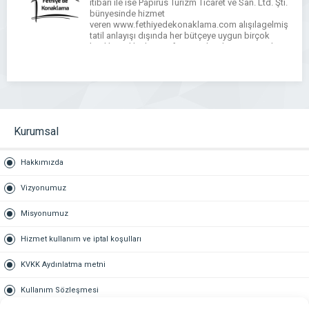
itibari ile ise Papirus Turizm Ticaret ve San. Ltd. Şti.
bünyesinde hizmet
veren www.fethiyedekonaklama.com alışılagelmiş
tatil anlayışı dışında her bütçeye uygun birçok
kiralık yazlık alternatifi sunmaktadır. Dünyanın her
yerinden gelecek olan misafirlerin istek ve
arzularını ön planda […]
Kurumsal
Hakkımızda
Vizyonumuz
Misyonumuz
Hizmet kullanım ve iptal koşulları
KVKK Aydınlatma metni
Kullanım Sözleşmesi