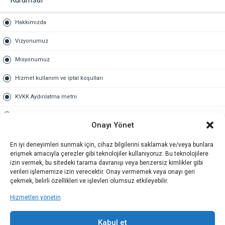
Hakkımızda
Vizyonumuz
Misyonumuz
Hizmet kullanım ve iptal koşulları
KVKK Aydınlatma metni
Kullanım Sözleşmesi
Onayı Yönet
Gold Üyelik
En iyi deneyimleri sunmak için, cihaz bilgilerini saklamak ve/veya bunlara
erişmek amacıyla çerezler gibi teknolojiler kullanıyoruz. Bu teknolojilere
Gold üyelik nedir
izin vermek, bu sitedeki tarama davranışı veya benzersiz kimlikler gibi
verileri işlememize izin verecektir. Onay vermemek veya onayı geri
Kariyer
çekmek, belirli özellikleri ve işlevleri olumsuz etkileyebilir.
Hizmetleri yönetin
İş Başvuru Formu
İletişim
Kabul et