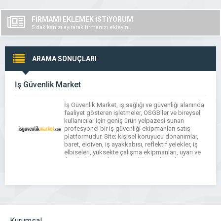
FİRMAMI EKLEMEK İSTİYORUM
5 dakikanızı ayırarak firmanızı ekleyin..
ARAMA SONUÇLARI
İş Güvenlik Market
İş Güvenlik Market, iş sağlığı ve güvenliği alanında
faaliyet gösteren işletmeler, OSGB’ler ve bireysel
kullanıcılar için geniş ürün yelpazesi sunan
profesyonel bir iş güvenliği ekipmanları satış
platformudur. Site; kişisel koruyucu donanımlar,
baret, eldiven, iş ayakkabısı, reflektif yelekler, iş
elbiseleri, yüksekte çalışma ekipmanları, uyarı ve
ikaz levhaları gibi iş güvenliği ürünlerini kalite
standartlarına uygun şekilde kullanıcılarla […]
Kurumsal