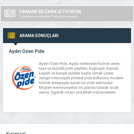
FİRMAMI EKLEMEK İSTİYORUM
5 dakikanızı ayırarak firmanızı ekleyin..
ARAMA SONUÇLARI
Aydın Özen Pide
Aydın Özen Pide, Aydın merkezde hizmet veren,
taze ve lezzetli pide çeşitleri, kuşbaşılı, kıymalı,
kaşarlı ve karışık pideler başta olmak üzere
zengin menüsüyle yöresel pide kültürünü modern
hizmet anlayışıyla sunan bir pide salonudur.
Müşteri memnuniyetini ön planda tutarak sıcak
servis, hijyenik ortam ve kaliteli malzemelerle
hazırlanan pideleriyle hem yerel halkın hem de
ziyaretçilerin beğenisini kazanmaktadır. […]
Kurumsal