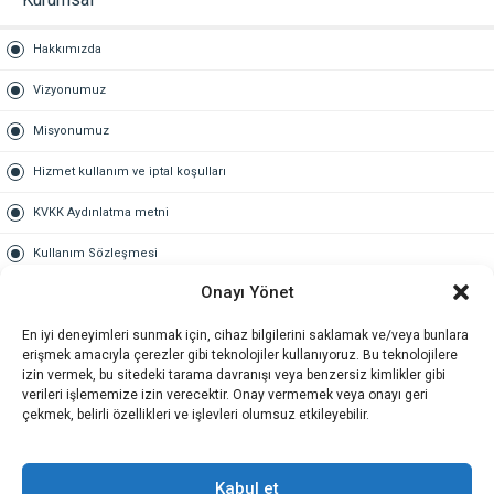
Hakkımızda
Vizyonumuz
Misyonumuz
Hizmet kullanım ve iptal koşulları
KVKK Aydınlatma metni
Kullanım Sözleşmesi
Onayı Yönet
Gold Üyelik
En iyi deneyimleri sunmak için, cihaz bilgilerini saklamak ve/veya bunlara
Gold üyelik nedir
erişmek amacıyla çerezler gibi teknolojiler kullanıyoruz. Bu teknolojilere
izin vermek, bu sitedeki tarama davranışı veya benzersiz kimlikler gibi
Kariyer
verileri işlememize izin verecektir. Onay vermemek veya onayı geri
çekmek, belirli özellikleri ve işlevleri olumsuz etkileyebilir.
İş Başvuru Formu
İletişim
Kabul et