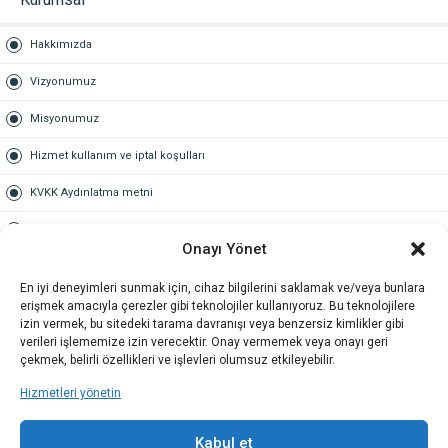
Hakkımızda
Vizyonumuz
Misyonumuz
Hizmet kullanım ve iptal koşulları
KVKK Aydınlatma metni
Kullanım Sözleşmesi
Onayı Yönet
Gold Üyelik
En iyi deneyimleri sunmak için, cihaz bilgilerini saklamak ve/veya bunlara
erişmek amacıyla çerezler gibi teknolojiler kullanıyoruz. Bu teknolojilere
Gold üyelik nedir
izin vermek, bu sitedeki tarama davranışı veya benzersiz kimlikler gibi
verileri işlememize izin verecektir. Onay vermemek veya onayı geri
Kariyer
çekmek, belirli özellikleri ve işlevleri olumsuz etkileyebilir.
Hizmetleri yönetin
İş Başvuru Formu
İletişim
Kabul et