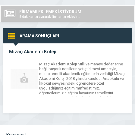
FİRMAMI EKLEMEK İSTİYORUM
5 dakikanızı ayırarak firmanızı ekleyin..
ARAMA SONUÇLARI
Mizaç Akademi Koleji
Mizaç Akademi Koleji Milli ve manevi değerlerine
bağlı başarılı nesillerin yetiştirilmesi amacıyla,
mizaç temelli akademik eğitimlerin verildiği Mizaç
Akademi Koleji 2018 yılında kuruldu. Anaokulu ve
İlkokul seviyesindeki öğrencilere özel
uyguladığımız eğitim müfredatımız,
öğrencilerimizin eğitim hayatının temellerini
oluşturan en güncel akademik dersleri, bilim ve
teknolojiyi yakından tanımaları adına robotik
kodlama ve teknoloji atölyelerini, Osmanlı
Türkçesi, Arapça […]
Kurumsal