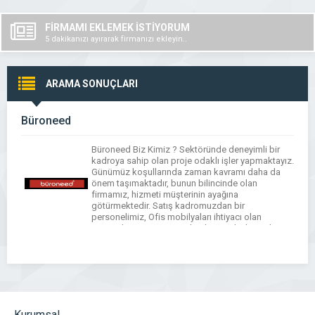
FİRMAMI EKLEMEK İSTİYORUM
5 dakikanızı ayırarak firmanızı ekleyin..
ARAMA SONUÇLARI
Büroneed
Büroneed Biz Kimiz ? Sektöründe deneyimli bir
kadroya sahip olan proje odaklı işler yapmaktayız.
Günümüz koşullarında zaman kavramı daha da
önem taşımaktadır, bunun bilincinde olan
firmamız, hizmeti müşterinin ayağına
götürmektedir. Satış kadromuzdan bir
personelimiz, Ofis mobilyaları ihtiyacı olan
müşterilerimizi ziyaret ederek yerinde ihtiyaçları
belirler, mobilya konulacak alanları projelendirir,
hazırlamış olduğu projeyi müşterimize sunum
yapar.Satış öncesi, […]
Kurumsal