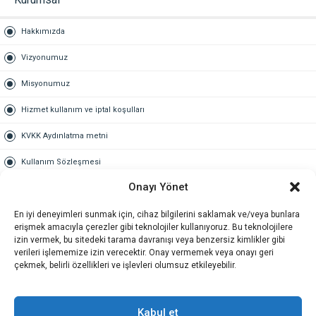
Hakkımızda
Vizyonumuz
Misyonumuz
Hizmet kullanım ve iptal koşulları
KVKK Aydınlatma metni
Kullanım Sözleşmesi
Onayı Yönet
Gold Üyelik
En iyi deneyimleri sunmak için, cihaz bilgilerini saklamak ve/veya bunlara
Gold üyelik nedir
erişmek amacıyla çerezler gibi teknolojiler kullanıyoruz. Bu teknolojilere
izin vermek, bu sitedeki tarama davranışı veya benzersiz kimlikler gibi
Kariyer
verileri işlememize izin verecektir. Onay vermemek veya onayı geri
çekmek, belirli özellikleri ve işlevleri olumsuz etkileyebilir.
İş Başvuru Formu
İletişim
Kabul et