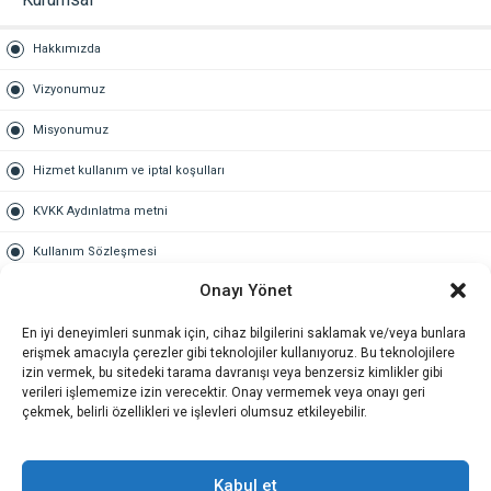
Hakkımızda
Vizyonumuz
Misyonumuz
Hizmet kullanım ve iptal koşulları
KVKK Aydınlatma metni
Kullanım Sözleşmesi
Onayı Yönet
Gold Üyelik
En iyi deneyimleri sunmak için, cihaz bilgilerini saklamak ve/veya bunlara
Gold üyelik nedir
erişmek amacıyla çerezler gibi teknolojiler kullanıyoruz. Bu teknolojilere
izin vermek, bu sitedeki tarama davranışı veya benzersiz kimlikler gibi
Kariyer
verileri işlememize izin verecektir. Onay vermemek veya onayı geri
çekmek, belirli özellikleri ve işlevleri olumsuz etkileyebilir.
İş Başvuru Formu
İletişim
Kabul et