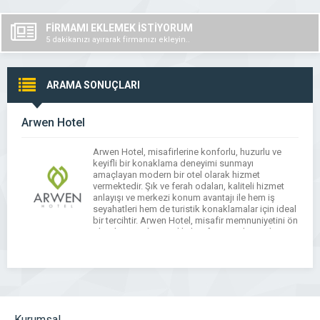
FİRMAMI EKLEMEK İSTİYORUM
5 dakikanızı ayırarak firmanızı ekleyin..
ARAMA SONUÇLARI
Arwen Hotel
Arwen Hotel, misafirlerine konforlu, huzurlu ve
keyifli bir konaklama deneyimi sunmayı
amaçlayan modern bir otel olarak hizmet
vermektedir. Şık ve ferah odaları, kaliteli hizmet
anlayışı ve merkezi konum avantajı ile hem iş
seyahatleri hem de turistik konaklamalar için ideal
bir tercihtir. Arwen Hotel, misafir memnuniyetini ön
planda tutarak temizlik, konfor ve güler yüzlü
hizmet standartlarını […]
Kurumsal