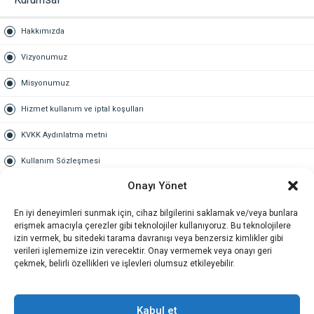
Hakkımızda
Vizyonumuz
Misyonumuz
Hizmet kullanım ve iptal koşulları
KVKK Aydınlatma metni
Kullanım Sözleşmesi
Onayı Yönet
Gold Üyelik
En iyi deneyimleri sunmak için, cihaz bilgilerini saklamak ve/veya bunlara
Gold üyelik nedir
erişmek amacıyla çerezler gibi teknolojiler kullanıyoruz. Bu teknolojilere
izin vermek, bu sitedeki tarama davranışı veya benzersiz kimlikler gibi
Kariyer
verileri işlememize izin verecektir. Onay vermemek veya onayı geri
çekmek, belirli özellikleri ve işlevleri olumsuz etkileyebilir.
İş Başvuru Formu
İletişim
Kabul et