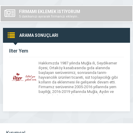
FİRMAMI EKLEMEK İSTİYORUM
5 dakikanızı ayırarak firmanızı ekleyin..
ARAMA SONUÇLARI
İlter Yem
Hakkımızda 1987 yılında Muğla ili, Seydikemer
ilçesi, Ortaköy kasabasında gıda alanında
başlayan serüvenimiz, sonrasında tarım-
hayvancılık ürünleri ticareti, süt toplayıcılığı gibi
kolların da eklenmesi ile gelişerek devam etti.
Firmamız serüvenine 2005-2016 yıllarında yem
bayiliği, 2016-2019 yıllarında Muğla, Aydın ve
Antalya bölge yem distribütörlüğü ile devam etti.
2019 yılında anlaşmalı üretim yöntemi süreci ile
İlter Yem markası […]
Kurumsal