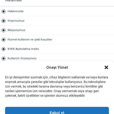
Hakkımızda
Vizyonumuz
Misyonumuz
Hizmet kullanım ve iptal koşulları
KVKK Aydınlatma metni
Kullanım Sözleşmesi
Onayı Yönet
Gold Üyelik
En iyi deneyimleri sunmak için, cihaz bilgilerini saklamak ve/veya bunlara
Gold üyelik nedir
erişmek amacıyla çerezler gibi teknolojiler kullanıyoruz. Bu teknolojilere
izin vermek, bu sitedeki tarama davranışı veya benzersiz kimlikler gibi
Kariyer
verileri işlememize izin verecektir. Onay vermemek veya onayı geri
çekmek, belirli özellikleri ve işlevleri olumsuz etkileyebilir.
İş Başvuru Formu
İletişim
Kabul et