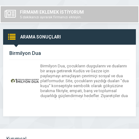
FİRMAMI EKLEMEK İSTİYORUM
5 dakikanızı ayırarak firmanızı ekleyin..
ARAMA SONUÇLARI
Birmilyon Dua
Birmilyon Dua, çocukların duygularını ve dualarını
bir araya getirerek Kudüs ve Gazze için
paylaşmayı amaçlayan çevrimiçi sosyal ve dua
platformudur. Site, çocukların yazdığı duaları “dua
kuşu” konseptiyle sembolik olarak gökyüzüne
bırakma fikriyle, empati, barış ve toplumsal
duyarlılığı güçlendirmeyi hedefler. Ziyaretçiler dua
gönderebilir, öne çıkan duaları okuyabilir ve
çocukların kaleminden barış, iyilik ve dayanışma
temalı içeriklerle […]
Kurumsal