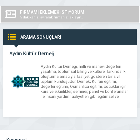
FİRMAMI EKLEMEK İSTİYORUM
5 dakikanızı ayırarak firmanızı ekleyin..
ARAMA SONUÇLARI
Aydın Kültür Derneği
Aydın Kültür Derneği, milli ve manevi değerleri
yaşatma, toplumsal bilinç ve kültürel farkındalık
oluşturma amacıyla faaliyet gösteren bir sivil
toplum kuruluşudur. Dernek; Kur’an eğitimi,
değerler eğitimi, Osmanlıca eğitimi, çocuklar için
kurs ve etkinlikler, seminer, panel ve konferanslar
ile insani yardım faaliyetleri gibi eğitimsel ve
sosyal çalışmalar düzenleyerek bireylerin kültürel
ve kişisel gelişimine katkı sağlamayı hedefler. […]
Kurumsal