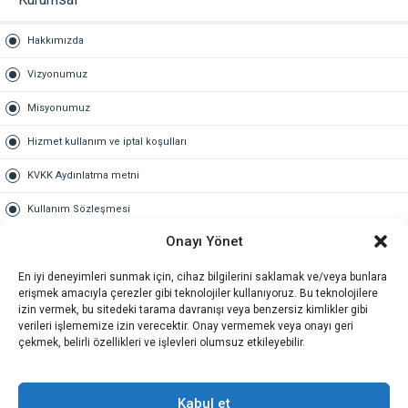
Hakkımızda
Vizyonumuz
Misyonumuz
Hizmet kullanım ve iptal koşulları
KVKK Aydınlatma metni
Kullanım Sözleşmesi
Onayı Yönet
Gold Üyelik
En iyi deneyimleri sunmak için, cihaz bilgilerini saklamak ve/veya bunlara
Gold üyelik nedir
erişmek amacıyla çerezler gibi teknolojiler kullanıyoruz. Bu teknolojilere
izin vermek, bu sitedeki tarama davranışı veya benzersiz kimlikler gibi
Kariyer
verileri işlememize izin verecektir. Onay vermemek veya onayı geri
çekmek, belirli özellikleri ve işlevleri olumsuz etkileyebilir.
İş Başvuru Formu
İletişim
Kabul et