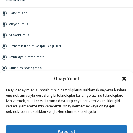
Hakkımızda
Vizyonumuz
Misyonumuz
Hizmet kullanım ve iptal koşulları
KVKK Aydınlatma metni
Kullanım Sözleşmesi
Onayı Yönet
Gold Üyelik
En iyi deneyimleri sunmak için, cihaz bilgilerini saklamak ve/veya bunlara
Gold üyelik nedir
erişmek amacıyla çerezler gibi teknolojiler kullanıyoruz. Bu teknolojilere
izin vermek, bu sitedeki tarama davranışı veya benzersiz kimlikler gibi
Kariyer
verileri işlememize izin verecektir. Onay vermemek veya onayı geri
çekmek, belirli özellikleri ve işlevleri olumsuz etkileyebilir.
İş Başvuru Formu
İletişim
Kabul et