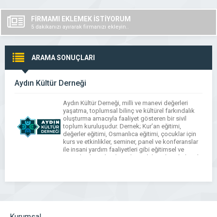
FİRMAMI EKLEMEK İSTİYORUM
5 dakikanızı ayırarak firmanızı ekleyin..
ARAMA SONUÇLARI
Aydın Kültür Derneği
Aydın Kültür Derneği, milli ve manevi değerleri
yaşatma, toplumsal bilinç ve kültürel farkındalık
oluşturma amacıyla faaliyet gösteren bir sivil
toplum kuruluşudur. Dernek; Kur’an eğitimi,
değerler eğitimi, Osmanlıca eğitimi, çocuklar için
kurs ve etkinlikler, seminer, panel ve konferanslar
ile insani yardım faaliyetleri gibi eğitimsel ve
sosyal çalışmalar düzenleyerek bireylerin kültürel
ve kişisel gelişimine katkı sağlamayı hedefler. […]
Kurumsal