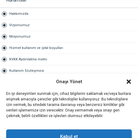
Hakkımızda
Vizyonumuz
Misyonumuz
Hizmet kullanım ve iptal koşulları
KVKK Aydınlatma metni
Kullanım Sözleşmesi
Onayı Yönet
Gold Üyelik
En iyi deneyimleri sunmak için, cihaz bilgilerini saklamak ve/veya bunlara
Gold üyelik nedir
erişmek amacıyla çerezler gibi teknolojiler kullanıyoruz. Bu teknolojilere
izin vermek, bu sitedeki tarama davranışı veya benzersiz kimlikler gibi
Kariyer
verileri işlememize izin verecektir. Onay vermemek veya onayı geri
çekmek, belirli özellikleri ve işlevleri olumsuz etkileyebilir.
İş Başvuru Formu
İletişim
Kabul et