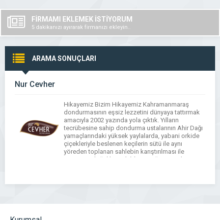
FİRMAMI EKLEMEK İSTİYORUM
5 dakikanızı ayırarak firmanızı ekleyin..
ARAMA SONUÇLARI
Nur Cevher
Hikayemiz Bizim Hikayemiz Kahramanmaraş
dondurmasının eşsiz lezzetini dünyaya tattırmak
amacıyla 2002 yazında yola çıktık. Yılların
tecrübesine sahip dondurma ustalarının Ahir Dağı
yamaçlarındaki yüksek yaylalarda, yabani orkide
çiçekleriyle beslenen keçilerin sütü ile aynı
yöreden toplanan sahlebin karıştırılması ile
tamamen doğal bir şekilde ürettiği Nurcevher
Dondurmaları; sade, kakaolu, fıstıklı, karamelli,
kavunlu, muzlu, portakallı, limonlu, çilekli, vişneli,
bademli, […]
Kurumsal