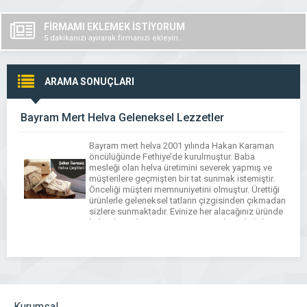
FİRMAMI EKLEMEK İSTİYORUM
5 dakikanızı ayırarak firmanızı ekleyin..
ARAMA SONUÇLARI
Bayram Mert Helva Geleneksel Lezzetler
Bayram mert helva 2001 yılında Hakan Karaman
öncülüğünde Fethiye’de kurulmuştur. Baba
mesleği olan helva üretimini severek yapmış ve
müşterilere geçmişten bir tat sunmak istemiştir.
Önceliği müşteri memnuniyetini olmuştur. Ürettiği
ürünlerle geleneksel tatların çizgisinden çıkmadan
sizlere sunmaktadır. Evinize her alacağınız üründe
kaliteden ödün vermeyen, en güzeli en doğal
haliyle bulacaksınız. Ticari kaygılardan uzak
durarak sizlerin memnuniyetini […]
Kurumsal