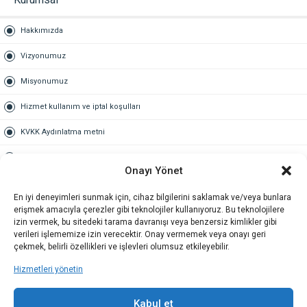
Hakkımızda
Vizyonumuz
Misyonumuz
Hizmet kullanım ve iptal koşulları
KVKK Aydınlatma metni
Kullanım Sözleşmesi
Onayı Yönet
Gold Üyelik
En iyi deneyimleri sunmak için, cihaz bilgilerini saklamak ve/veya bunlara
erişmek amacıyla çerezler gibi teknolojiler kullanıyoruz. Bu teknolojilere
Gold üyelik nedir
izin vermek, bu sitedeki tarama davranışı veya benzersiz kimlikler gibi
verileri işlememize izin verecektir. Onay vermemek veya onayı geri
Kariyer
çekmek, belirli özellikleri ve işlevleri olumsuz etkileyebilir.
Hizmetleri yönetin
İş Başvuru Formu
İletişim
Kabul et