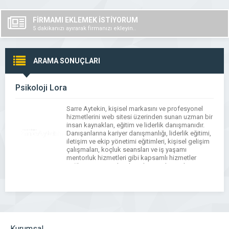
FİRMAMI EKLEMEK İSTİYORUM
5 dakikanızı ayırarak firmanızı ekleyin..
ARAMA SONUÇLARI
Psikoloji Lora
Sarre Aytekin, kişisel markasını ve profesyonel
hizmetlerini web sitesi üzerinden sunan uzman bir
insan kaynakları, eğitim ve liderlik danışmanıdır.
Danışanlarına kariyer danışmanlığı, liderlik eğitimi,
iletişim ve ekip yönetimi eğitimleri, kişisel gelişim
çalışmaları, koçluk seansları ve iş yaşamı
mentorluk hizmetleri gibi kapsamlı hizmetler
sağlar. Sarre Aytekin, bireylerin ve kurumların
hedeflerine daha etkili ve verimli bir şekilde […]
Kurumsal