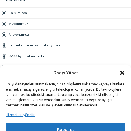
Hakkımızda
Vizyonumuz
Misyonumuz
Hizmet kullanım ve iptal koşulları
KVKK Aydınlatma metni
Kullanım Sözleşmesi
Onayı Yönet
Gold Üyelik
En iyi deneyimleri sunmak için, cihaz bilgilerini saklamak ve/veya bunlara
erişmek amacıyla çerezler gibi teknolojiler kullanıyoruz. Bu teknolojilere
Gold üyelik nedir
izin vermek, bu sitedeki tarama davranışı veya benzersiz kimlikler gibi
verileri işlememize izin verecektir. Onay vermemek veya onayı geri
Kariyer
çekmek, belirli özellikleri ve işlevleri olumsuz etkileyebilir.
Hizmetleri yönetin
İş Başvuru Formu
İletişim
Kabul et