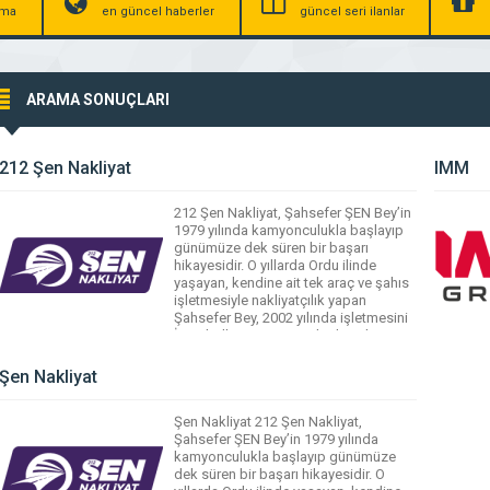
irma
en güncel haberler
güncel seri ilanlar
ARAMA SONUÇLARI
212 Şen Nakliyat
IMM
212 Şen Nakliyat, Şahsefer ŞEN Bey’in
1979 yılında kamyonculukla başlayıp
günümüze dek süren bir başarı
hikayesidir. O yıllarda Ordu ilinde
yaşayan, kendine ait tek araç ve şahıs
işletmesiyle nakliyatçılık yapan
Şahsefer Bey, 2002 yılında işletmesini
İstanbul’a taşır. 2012 yılında şirketini
büyüterek limited şirketine dönüştürür.
Zamanla filosunu artırarak hizmet
Şen Nakliyat
kalitesi ve altyapısını güçlendirir. 212
Şen Nakliyat […]
Şen Nakliyat 212 Şen Nakliyat,
Şahsefer ŞEN Bey’in 1979 yılında
kamyonculukla başlayıp günümüze
dek süren bir başarı hikayesidir. O