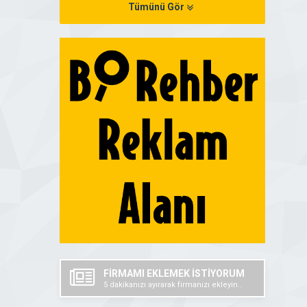
Tümünü Gör
FİRMAMI EKLEMEK İSTİYORUM
5 dakikanızı ayırarak firmanızı ekleyin..