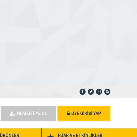
HEMEN ÜYE OL
ÜYE GİRİŞİ YAP
ÜRÜNLER
FUAR VE ETKİNLİKLER