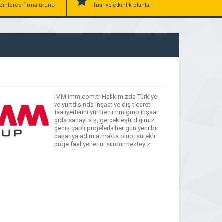
binlerce firma ürünü
fuar ve etkinlik planları
IMM imm.com.tr Hakkımızda Türkiye
ve yurtdışında inşaat ve dış ticaret
faaliyetlerini yürüten ımm grup inşaat
gıda sanayi a.ş, gerçekleştirdiğimiz
geniş çaplı projelerle her gün yeni bir
başarıya adım atmakta olup, sürekli
proje faaliyetlerini sürdürmekteyiz.
Başarılı yatırım ve projeye imza atmaya
devam eden ımm grup inşaat gıda
sanayi a.ş, inşaat, taahhüt, mimarlık,
mühendislik faaliyetleri
göstermekteyiz. Firmamız […]