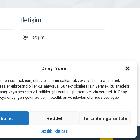
İletişim
İletişim
Onayı Yönet
imleri sunmak için, cihaz bilgilerini saklamak ve/veya bunlara erişmek
ezler gibi teknolojiler kullanıyoruz. Bu teknolojilere izin vermek, bu sitedeki
nışı veya benzersiz kimlikler gibi verileri işlememize izin verecektir. Onay
a onayı geri çekmek, belirli özellikleri ve işlevleri olumsuz etkileyebilir.
bul et
Reddet
Tercihleri görüntüle
Gizlilik Politikası