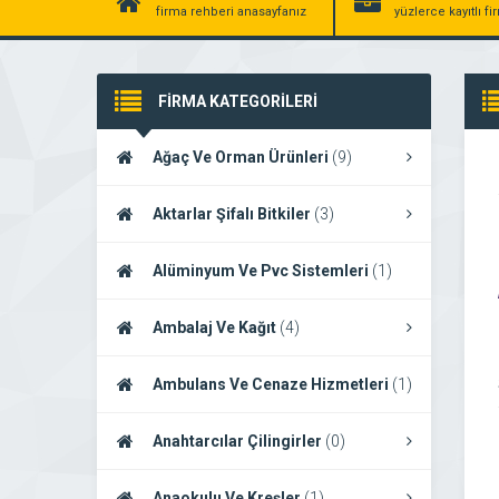
firma rehberi anasayfanız
yüzlerce kayıtlı f
FİRMA KATEGORİLERİ
Ağaç Ve Orman Ürünleri
(9)
Aktarlar Şifalı Bitkiler
(3)
Alüminyum Ve Pvc Sistemleri
(1)
Ambalaj Ve Kağıt
(4)
Ambulans Ve Cenaze Hizmetleri
(1)
Anahtarcılar Çilingirler
(0)
Anaokulu Ve Kreşler
(1)