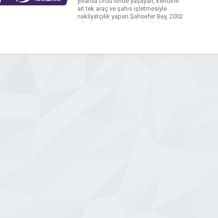
yıllarda Ordu ilinde yaşayan, kendine
ait tek araç ve şahıs işletmesiyle
nakliyatçılık yapan Şahsefer Bey, 2002
yılında işletmesini İstanbul’a taşır.
2012 yılında şirketini büyüterek limited
şirketine dönüştürür. Zamanla filosunu
artırarak hizmet kalitesi ve altyapısını
güçlendirir. 212 […]