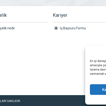
elik
Kariyer
yelik nedir
İş Başvuru Formu
En iyi deney
amacıyla çer
tarama davra
vermemek vey
Ka
ARI SAKLIDIR.