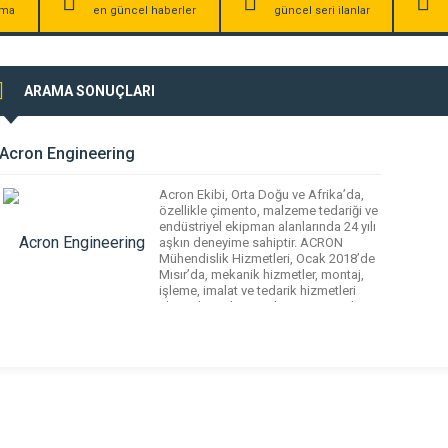
irma
en güncel haberler
güncel seri ilanlar
ARAMA SONUÇLARI
Acron Engineering
Acron Ekibi, Orta Doğu ve Afrika’da,
özellikle çimento, malzeme tedariği ve
endüstriyel ekipman alanlarında 24 yılı
aşkın deneyime sahiptir. ACRON
Mühendislik Hizmetleri, Ocak 2018’de
Mısır’da, mekanik hizmetler, montaj,
işleme, imalat ve tedarik hizmetleri
alanında endüstriye hizmet vermek
amacıyla kurulmuştur. Müşterilerimize
destek olmak için gösterdiğimiz
yoğun çalışmalar sonucunda 4 yıl
içinde müşteri memnuniyetini
kazanmayı başardık. Ardından, […]