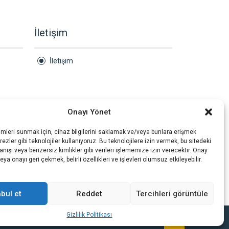
İletişim
İletişim
Onayı Yönet
imleri sunmak için, cihaz bilgilerini saklamak ve/veya bunlara erişmek
ezler gibi teknolojiler kullanıyoruz. Bu teknolojilere izin vermek, bu sitedeki
nışı veya benzersiz kimlikler gibi verileri işlememize izin verecektir. Onay
a onayı geri çekmek, belirli özellikleri ve işlevleri olumsuz etkileyebilir.
bul et
Reddet
Tercihleri görüntüle
Gizlilik Politikası