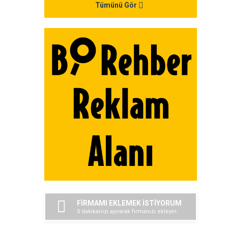
Tümünü Gör
FİRMAMI EKLEMEK İSTİYORUM
5 dakikanızı ayırarak firmanızı ekleyin..