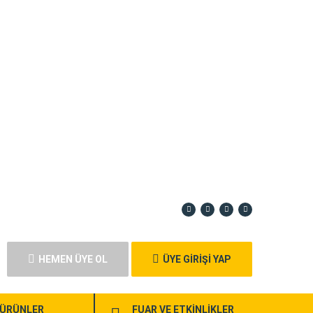
HEMEN ÜYE OL
ÜYE GİRİŞİ YAP
ÜRÜNLER
FUAR VE ETKİNLİKLER