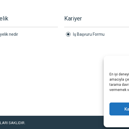
elik
Kariyer
yelik nedir
İş Başvuru Formu
En iyi deney
amacıyla çer
tarama davra
vermemek vey
Ka
ARI SAKLIDIR.