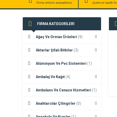
firma rehberi anasayfanız
yüzlerce kayıtlı f
FİRMA KATEGORİLERİ
Ağaç Ve Orman Ürünleri
(9)
Aktarlar Şifalı Bitkiler
(3)
Alüminyum Ve Pvc Sistemleri
(1)
Ambalaj Ve Kağıt
(4)
Ambulans Ve Cenaze Hizmetleri
(1)
Anahtarcılar Çilingirler
(0)
Anaokulu Ve Kreşler
(1)