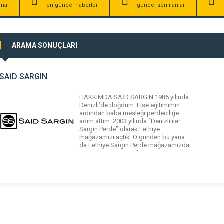
irma
en güncel haberler
güncel seri ilanlar
ARAMA SONUÇLARI
SAİD SARGIN
HAKKIMDA SAİD SARGIN 1985 yılında
Denizli’de doğdum. Lise eğitimimin
ardından baba mesleği perdeciliğe
adım attım. 2003 yılında “Denizlililer
Sargın Perde” olarak Fethiye
mağazamızı açtık. O günden bu yana
da Fethiye Sargın Perde mağazamızda
çalışmaya devam ediyorum.
“Deklanşör sesine hastayım”
Fotoğrafçılığa 2008 yılında perde
fotoğrafları çekmek için aldığım bir
makine ile başladım. O gün […]