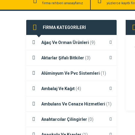
firma rehberi anasayfanız
yüzlerce kayıtlı f
FİRMA KATEGORİLERİ
Ağaç Ve Orman Ürünleri
(9)
Aktarlar Şifalı Bitkiler
(3)
Alüminyum Ve Pvc Sistemleri
(1)
Ambalaj Ve Kağıt
(4)
Ambulans Ve Cenaze Hizmetleri
(1)
Anahtarcılar Çilingirler
(0)
Anaokulu Ve Kreşler
(1)