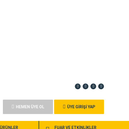
HEMEN ÜYE OL
ÜYE GİRİŞİ YAP
ÜRÜNLER
FUAR VE ETKİNLİKLER