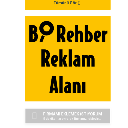
Tümünü Gör
FİRMAMI EKLEMEK İSTİYORUM
5 dakikanızı ayırarak firmanızı ekleyin..