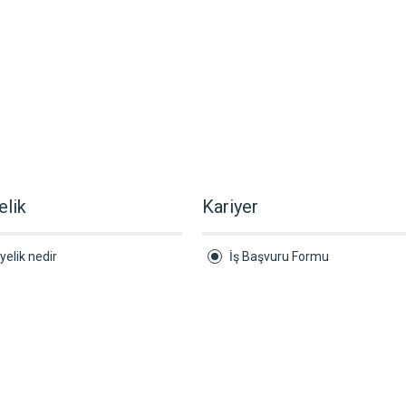
elik
Kariyer
yelik nedir
İş Başvuru Formu