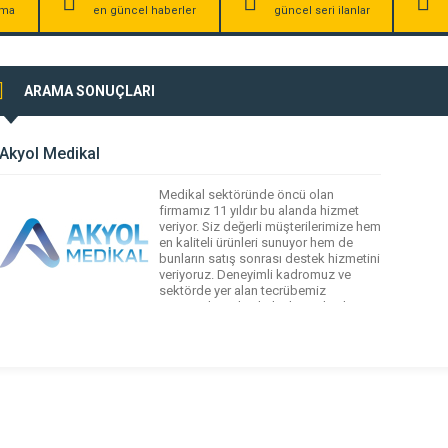
irma
en güncel haberler
güncel seri ilanlar
ARAMA SONUÇLARI
Akyol Medikal
Medikal sektöründe öncü olan
firmamız 11 yıldır bu alanda hizmet
veriyor. Siz değerli müşterilerimize hem
en kaliteli ürünleri sunuyor hem de
bunların satış sonrası destek hizmetini
veriyoruz. Deneyimli kadromuz ve
sektörde yer alan tecrübemiz
sayesinde sizleri kaliteli ürünler ile
buluşturuyoruz. Medikal tüm ürün
gruplarında hizmet vermekteyiz. Bu
alanda lider firma olarak verdiğimiz
hizmet alanlarını şu […]