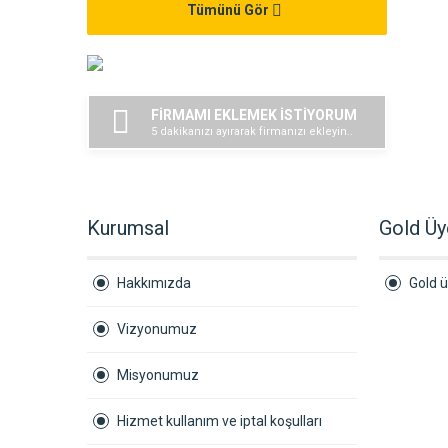
Tümünü Gör
FİRMAMI EKLEMEK İSTİYORUM
5 dakikanızı ayırarak firmanızı ekleyin..
Kurumsal
Gold Üy
Hakkımızda
Gold ü
Vizyonumuz
Misyonumuz
Hizmet kullanım ve iptal koşulları