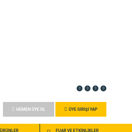
HEMEN ÜYE OL
ÜYE GİRİŞİ YAP
ÜRÜNLER
FUAR VE ETKİNLİKLER