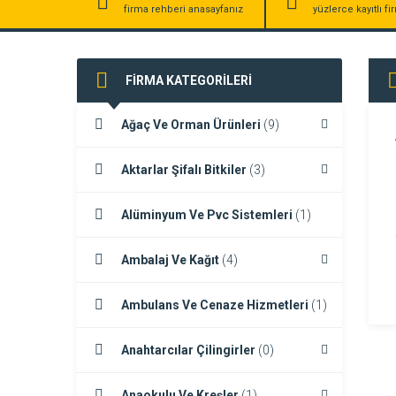
firma rehberi anasayfanız
yüzlerce kayıtlı f
FİRMA KATEGORİLERİ
Ağaç Ve Orman Ürünleri
(9)
Aktarlar Şifalı Bitkiler
(3)
Alüminyum Ve Pvc Sistemleri
(1)
Ambalaj Ve Kağıt
(4)
Ambulans Ve Cenaze Hizmetleri
(1)
Anahtarcılar Çilingirler
(0)
Anaokulu Ve Kreşler
(1)