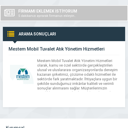
FİRMAMI EKLEMEK İSTİYORUM
5 dakikanızı ayırarak firmanızı ekleyin..
ARAMA SONUÇLARI
Mestem Mobil Tuvalet Atık Yönetim Hizmetleri
Mestem Mobil Tuvalet Atık Yönetim Hizmetleri
olarak, kamu ve özel sektörde gerçekleştirilen
ulusal ve uluslararası organizasyonlarda deneyim
kazanan şirketimiz, çözüme odaklı hizmetleri ile
sektörde fark yaratmaktadır. İhtiyaçlara uygun bir
şekilde sunduğumuz imkânlar kaliteli ve verimli
sonuçlar alınmasını sağlar. Müşterilerimizin
önceliklerine uygun olarak verdiğimiz hizmetler,
şirketimizin belirlediği kalite standartları
çerçevesinde tamamlanmaktadır. Her alana ve her
ihtiyaca […]
Kurumsal