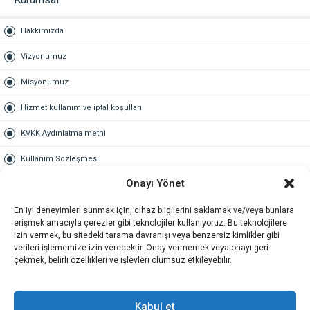
Hakkımızda
Vizyonumuz
Misyonumuz
Hizmet kullanım ve iptal koşulları
KVKK Aydınlatma metni
Kullanım Sözleşmesi
Onayı Yönet
Gold Üyelik
En iyi deneyimleri sunmak için, cihaz bilgilerini saklamak ve/veya bunlara
Gold üyelik nedir
erişmek amacıyla çerezler gibi teknolojiler kullanıyoruz. Bu teknolojilere
izin vermek, bu sitedeki tarama davranışı veya benzersiz kimlikler gibi
Kariyer
verileri işlememize izin verecektir. Onay vermemek veya onayı geri
çekmek, belirli özellikleri ve işlevleri olumsuz etkileyebilir.
İş Başvuru Formu
İletişim
Kabul et