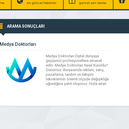
irma
en güncel haberler
güncel seri ilanlar
ARAMA SONUÇLARI
Medya Doktorları
Medya Doktorları Dijital dünyaya
geçişinizi profesyonellere emanet
edin. Medya Doktorları Nasıl Kuruldu?
Günümüz dünyasında reklam, satış,
pazarlama, tanıtım ve iletişim
tekniklerinin önemli ölçüde değişikliğe
uğradığına şahit oluyoruz. Hızla artan
dijitalleşme sürecine nasıl uyum
sağlanacağı, gerekli medya
çalışmalarının ne şekilde hazırlanacağı
ise merak edilen konuların başında
geliyor. Şahıs ve işletmeler için hayati
öneme sahip basılı ve dijital […]