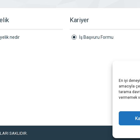
elik
Kariyer
yelik nedir
İş Başvuru Formu
En iyi deney
amacıyla çer
tarama davra
vermemek vey
Ka
ARI SAKLIDIR.