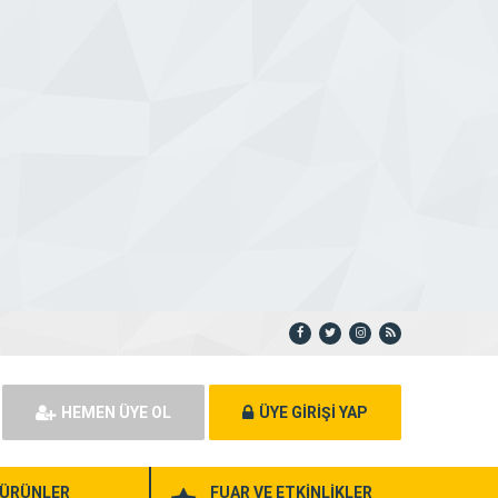
HEMEN ÜYE OL
ÜYE GİRİŞİ YAP
ÜRÜNLER
FUAR VE ETKİNLİKLER