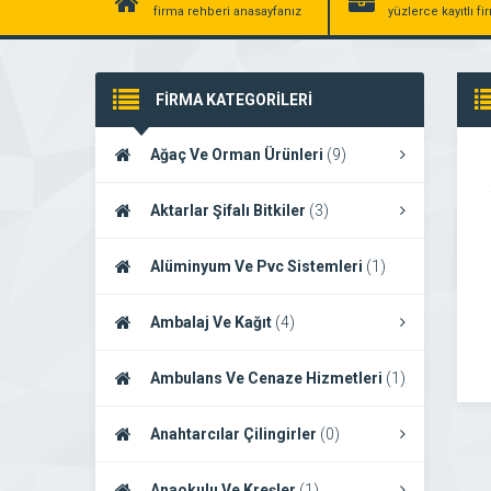
firma rehberi anasayfanız
yüzlerce kayıtlı f
FİRMA KATEGORİLERİ
Ağaç Ve Orman Ürünleri
(9)
Aktarlar Şifalı Bitkiler
(3)
Alüminyum Ve Pvc Sistemleri
(1)
Ambalaj Ve Kağıt
(4)
Ambulans Ve Cenaze Hizmetleri
(1)
Anahtarcılar Çilingirler
(0)
Anaokulu Ve Kreşler
(1)