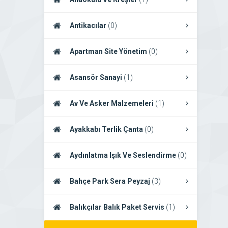
Antikacılar
(0)
Apartman Site Yönetim
(0)
Asansör Sanayi
(1)
Av Ve Asker Malzemeleri
(1)
Ayakkabı Terlik Çanta
(0)
Aydınlatma Işık Ve Seslendirme
(0)
Bahçe Park Sera Peyzaj
(3)
Balıkçılar Balık Paket Servis
(1)