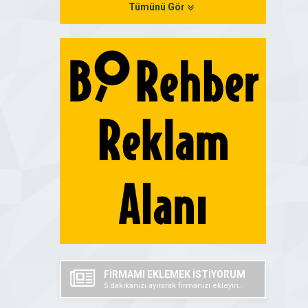
Tümünü Gör
FİRMAMI EKLEMEK İSTİYORUM
5 dakikanızı ayırarak firmanızı ekleyin..