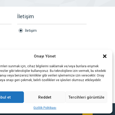
İletişim
İletişim
Onayı Yönet
imleri sunmak için, cihaz bilgilerini saklamak ve/veya bunlara erişmek
ezler gibi teknolojiler kullanıyoruz. Bu teknolojilere izin vermek, bu sitedeki
nışı veya benzersiz kimlikler gibi verileri işlememize izin verecektir. Onay
a onayı geri çekmek, belirli özellikleri ve işlevleri olumsuz etkileyebilir.
bul et
Reddet
Tercihleri görüntüle
Gizlilik Politikası