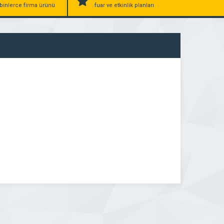
binlerce firma ürünü
fuar ve etkinlik planları