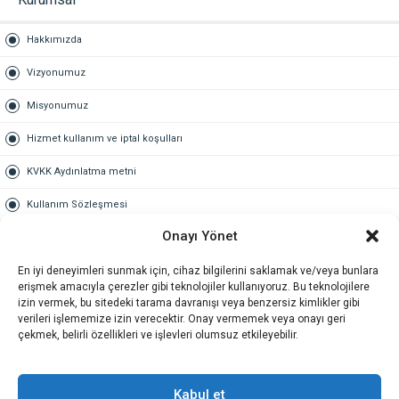
Hakkımızda
Vizyonumuz
Misyonumuz
Hizmet kullanım ve iptal koşulları
KVKK Aydınlatma metni
Kullanım Sözleşmesi
Onayı Yönet
Gold Üyelik
En iyi deneyimleri sunmak için, cihaz bilgilerini saklamak ve/veya bunlara
Gold üyelik nedir
erişmek amacıyla çerezler gibi teknolojiler kullanıyoruz. Bu teknolojilere
izin vermek, bu sitedeki tarama davranışı veya benzersiz kimlikler gibi
Kariyer
verileri işlememize izin verecektir. Onay vermemek veya onayı geri
çekmek, belirli özellikleri ve işlevleri olumsuz etkileyebilir.
İş Başvuru Formu
İletişim
Kabul et