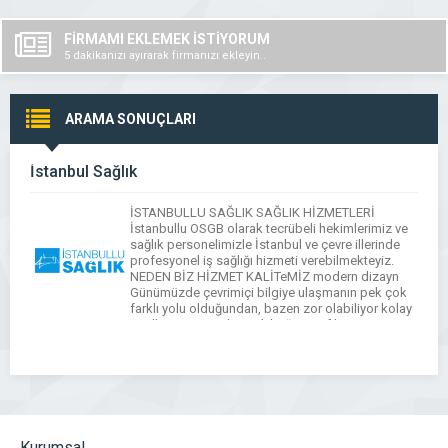
FİRMAMI EKLEMEK İSTİYORUM
5 dakikanızı ayırarak firmanızı ekleyin..
ARAMA SONUÇLARI
İstanbul Sağlık
İSTANBULLU SAĞLIK SAĞLIK HİZMETLERİ
İstanbullu OSGB olarak tecrübeli hekimlerimiz ve
sağlık personelimizle İstanbul ve çevre illerinde
profesyonel iş sağlığı hizmeti verebilmekteyiz.
NEDEN BİZ HİZMET KALİTeMİZ modern dizayn
Günümüzde çevrimiçi bilgiye ulaşmanın pek çok
farklı yolu olduğundan, bazen zor olabiliyor kolay
özelleştirme Her hevesli bağımsız film yapımcısı
bu özel ilgi belgeselini yapmayı hayal etmiştir.
7/24 destek […]
Kurumsal