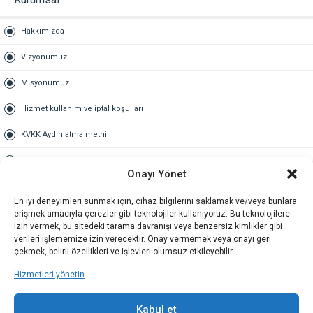
Hakkımızda
Vizyonumuz
Misyonumuz
Hizmet kullanım ve iptal koşulları
KVKK Aydınlatma metni
Kullanım Sözleşmesi
Onayı Yönet
Gold Üyelik
En iyi deneyimleri sunmak için, cihaz bilgilerini saklamak ve/veya bunlara
erişmek amacıyla çerezler gibi teknolojiler kullanıyoruz. Bu teknolojilere
Gold üyelik nedir
izin vermek, bu sitedeki tarama davranışı veya benzersiz kimlikler gibi
verileri işlememize izin verecektir. Onay vermemek veya onayı geri
Kariyer
çekmek, belirli özellikleri ve işlevleri olumsuz etkileyebilir.
Hizmetleri yönetin
İş Başvuru Formu
İletişim
Kabul et