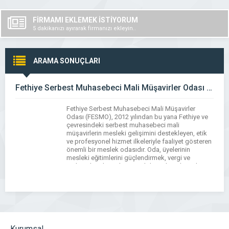
FİRMAMI EKLEMEK İSTİYORUM
5 dakikanızı ayırarak firmanızı ekleyin..
ARAMA SONUÇLARI
Fethiye Serbest Muhasebeci Mali Müşavirler Odası (FESMO)
Fethiye Serbest Muhasebeci Mali Müşavirler
Odası (FESMO), 2012 yılından bu yana Fethiye ve
çevresindeki serbest muhasebeci mali
müşavirlerin mesleki gelişimini destekleyen, etik
ve profesyonel hizmet ilkeleriyle faaliyet gösteren
önemli bir meslek odasıdır. Oda, üyelerinin
mesleki eğitimlerini güçlendirmek, vergi ve
muhasebe alanında güncel düzenlemeleri takip
etmek, mesleki standartları yükseltmek ve
meslektaşlarına rehberlik etmek amacıyla
seminerler, eğitim […]
Kurumsal