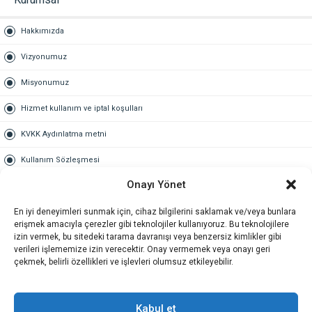
Hakkımızda
Vizyonumuz
Misyonumuz
Hizmet kullanım ve iptal koşulları
KVKK Aydınlatma metni
Kullanım Sözleşmesi
Onayı Yönet
Gold Üyelik
En iyi deneyimleri sunmak için, cihaz bilgilerini saklamak ve/veya bunlara
Gold üyelik nedir
erişmek amacıyla çerezler gibi teknolojiler kullanıyoruz. Bu teknolojilere
izin vermek, bu sitedeki tarama davranışı veya benzersiz kimlikler gibi
Kariyer
verileri işlememize izin verecektir. Onay vermemek veya onayı geri
çekmek, belirli özellikleri ve işlevleri olumsuz etkileyebilir.
İş Başvuru Formu
İletişim
Kabul et