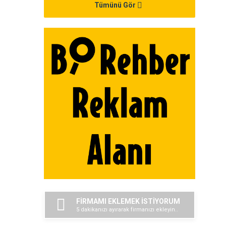
Tümünü Gör
FİRMAMI EKLEMEK İSTİYORUM
5 dakikanızı ayırarak firmanızı ekleyin..