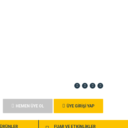
HEMEN ÜYE OL
ÜYE GİRİŞİ YAP
ÜRÜNLER
FUAR VE ETKİNLİKLER