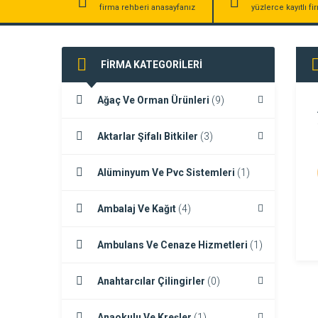
firma rehberi anasayfanız
yüzlerce kayıtlı f
FİRMA KATEGORİLERİ
Ağaç Ve Orman Ürünleri
(9)
Aktarlar Şifalı Bitkiler
(3)
Alüminyum Ve Pvc Sistemleri
(1)
Ambalaj Ve Kağıt
(4)
Ambulans Ve Cenaze Hizmetleri
(1)
Anahtarcılar Çilingirler
(0)
Anaokulu Ve Kreşler
(1)