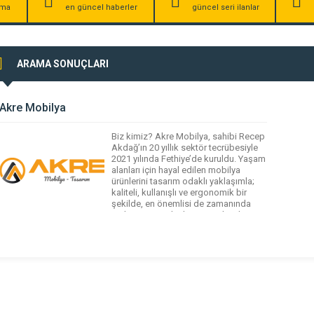
irma
en güncel haberler
güncel seri ilanlar
ARAMA SONUÇLARI
Akre Mobilya
Biz kimiz? Akre Mobilya, sahibi Recep
Akdağ’ın 20 yıllık sektör tecrübesiyle
2021 yılında Fethiye’de kuruldu. Yaşam
alanları için hayal edilen mobilya
ürünlerini tasarım odaklı yaklaşımla;
kaliteli, kullanışlı ve ergonomik bir
şekilde, en önemlisi de zamanında
teslimat prensibiyle müşterileriyle
buluşturan Akre Mobilya, kişiye özel
ölçü ve renklerde en şık mobilya
tasarımları için hizmetinizde.
Prensiplerimiz Zamanında teslimat […]