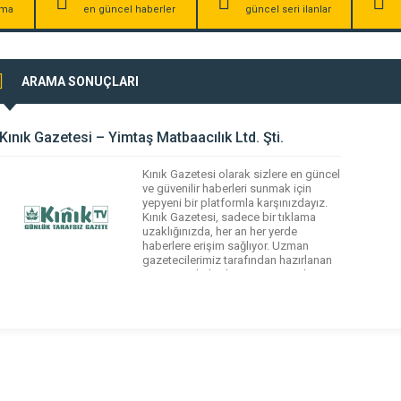
irma
en güncel haberler
güncel seri ilanlar
ARAMA SONUÇLARI
Kınık Gazetesi – Yimtaş Matbaacılık Ltd. Şti.
Kınık Gazetesi olarak sizlere en güncel
ve güvenilir haberleri sunmak için
yepyeni bir platformla karşınızdayız.
Kınık Gazetesi, sadece bir tıklama
uzaklığınızda, her an her yerde
haberlere erişim sağlıyor. Uzman
gazetecilerimiz tarafından hazırlanan
Osmaniye haberlerine en güncel ve
doğru bilgilerle ulaşın. Siyaset,
ekonomi, teknoloji, kültür, spor ve
daha fazlası. İlgi alanınıza uygun
haberleri takip edin. Kendi […]