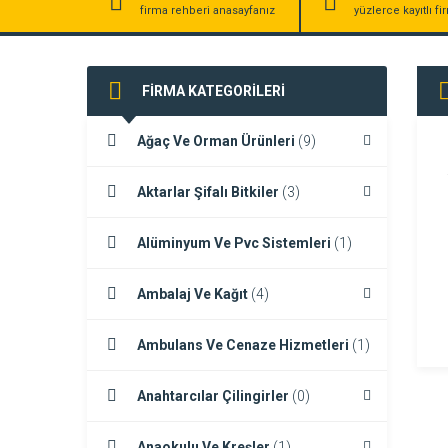
firma rehberi anasayfanız
yüzlerce kayıtlı f
FİRMA KATEGORİLERİ
Ağaç Ve Orman Ürünleri
(9)
Aktarlar Şifalı Bitkiler
(3)
Alüminyum Ve Pvc Sistemleri
(1)
Ambalaj Ve Kağıt
(4)
Ambulans Ve Cenaze Hizmetleri
(1)
Anahtarcılar Çilingirler
(0)
Anaokulu Ve Kreşler
(1)