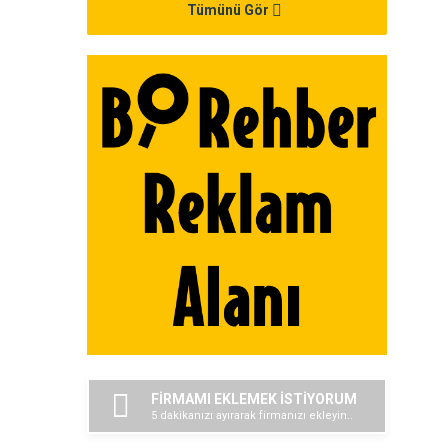
Tümünü Gör
FİRMAMI EKLEMEK İSTİYORUM
5 dakikanızı ayırarak firmanızı ekleyin..