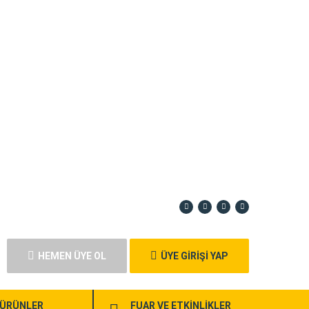
HEMEN ÜYE OL
ÜYE GİRİŞİ YAP
ÜRÜNLER
FUAR VE ETKİNLİKLER