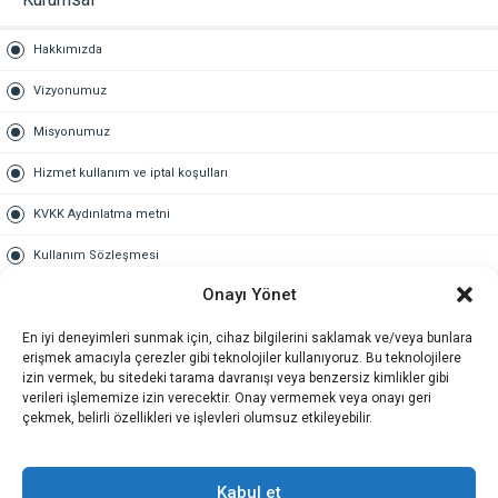
Hakkımızda
Vizyonumuz
Misyonumuz
Hizmet kullanım ve iptal koşulları
KVKK Aydınlatma metni
Kullanım Sözleşmesi
Onayı Yönet
Gold Üyelik
En iyi deneyimleri sunmak için, cihaz bilgilerini saklamak ve/veya bunlara
Gold üyelik nedir
erişmek amacıyla çerezler gibi teknolojiler kullanıyoruz. Bu teknolojilere
izin vermek, bu sitedeki tarama davranışı veya benzersiz kimlikler gibi
Kariyer
verileri işlememize izin verecektir. Onay vermemek veya onayı geri
çekmek, belirli özellikleri ve işlevleri olumsuz etkileyebilir.
İş Başvuru Formu
İletişim
Kabul et