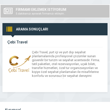
FİRMAMI EKLEMEK İSTİYORUM
5 dakikanızı ayırarak firmanızı ekleyin..
ARAMA SONUÇLARI
Çebi Travel
Çebi Travel, yurt içi ve yurt dışı seyahat
planlamalarında profesyonel çözümler sunan
güvenilir bir turizm ve seyahat acentesidir. Firma;
tatil paketleri, otel rezervasyonları, uçak bileti,
transfer hizmetleri, özel tur organizasyonları ve
kişiye özel seyahat planlamaları ile misafirlerine
konforlu ve sorunsuz bir seyahat deneyimi
sunmayı amaçlar. CEBİ Travel, müşteri
beklentilerini ön planda tutarak bütçeye ve
tercihlere […]
Kurumsal