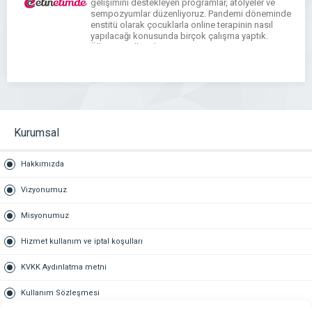
gelişimini destekleyen programlar, atölyeler ve
sempozyumlar düzenliyoruz. Pandemi döneminde
enstitü olarak çocuklarla online terapinin nasıl
yapılacağı konusunda birçok çalışma yaptık.
Ülkemizin ilk online sempozyumunu
gerçekleştirdik. Bu çalışmalar sayesinde birçok
ruh sağlığı uzmanına eğitim verdik. Bu uzmanlar
çocuklara online […]
Kurumsal
Hakkımızda
Vizyonumuz
Misyonumuz
Hizmet kullanım ve iptal koşulları
KVKK Aydınlatma metni
Kullanım Sözleşmesi