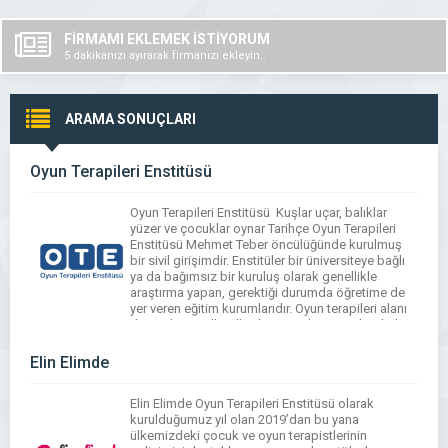
FİRMAMI EKLEMEK İSTİYORUM
5 dakikanızı ayırarak firmanızı ekleyin..
ARAMA SONUÇLARI
Oyun Terapileri Enstitüsü
Oyun Terapileri Enstitüsü Kuşlar uçar, balıklar
yüzer ve çocuklar oynar Tarihçe Oyun Terapileri
Enstitüsü Mehmet Teber öncülüğünde kurulmuş
bir sivil girişimdir. Enstitüler bir üniversiteye bağlı
ya da bağımsız bir kuruluş olarak genellikle
araştırma yapan, gerektiği durumda öğretime de
yer veren eğitim kurumlarıdır. Oyun terapileri alanı
dünyada 1900’lü yıllarda yaygınlaşmaya başlarken
ülkemizde özellikle 2010 yılından sonra […]
Elin Elimde
Elin Elimde Oyun Terapileri Enstitüsü olarak
kurulduğumuz yıl olan 2019’dan bu yana
ülkemizdeki çocuk ve oyun terapistlerinin