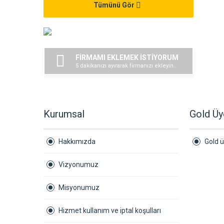
Tümünü Gör
FİRMAMI EKLEMEK İSTİYORUM
5 dakikanızı ayırarak firmanızı ekleyin..
Kurumsal
Gold Üy
Hakkımızda
Gold ü
Vizyonumuz
Misyonumuz
Hizmet kullanım ve iptal koşulları