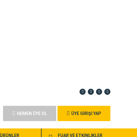
HEMEN ÜYE OL
ÜYE GİRİŞİ YAP
ÜRÜNLER
FUAR VE ETKİNLİKLER