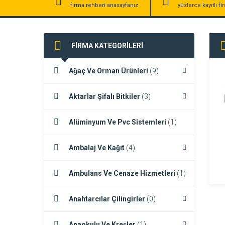
firma rehberi anasayfanız
yüzlerce kayıtlı f
FİRMA KATEGORİLERİ
Ağaç Ve Orman Ürünleri
(9)
Aktarlar Şifalı Bitkiler
(3)
Alüminyum Ve Pvc Sistemleri
(1)
Ambalaj Ve Kağıt
(4)
Ambulans Ve Cenaze Hizmetleri
(1)
Anahtarcılar Çilingirler
(0)
Anaokulu Ve Kreşler
(1)