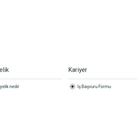
elik
Kariyer
yelik nedir
İş Başvuru Formu