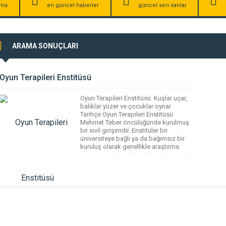
irma
en güncel haberler
güncel seri ilanlar
ARAMA SONUÇLARI
Oyun Terapileri Enstitüsü
Oyun Terapileri Enstitüsü Kuşlar uçar,
balıklar yüzer ve çocuklar oynar
Tarihçe Oyun Terapileri Enstitüsü
Mehmet Teber öncülüğünde kurulmuş
bir sivil girişimdir. Enstitüler bir
üniversiteye bağlı ya da bağımsız bir
kuruluş olarak genellikle araştırma
yapan, gerektiği durumda öğretime de
yer veren eğitim kurumlarıdır. Oyun
terapileri alanı dünyada 1900’lü yıllarda
yaygınlaşmaya başlarken ülkemizde
özellikle 2010 yılından sonra […]