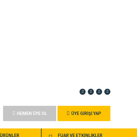
HEMEN ÜYE OL
ÜYE GİRİŞİ YAP
ÜRÜNLER
FUAR VE ETKİNLİKLER