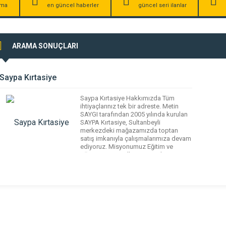
irma
en güncel haberler
güncel seri ilanlar
ARAMA SONUÇLARI
Saypa Kırtasiye
Saypa Kırtasiye Hakkımızda Tüm
ihtiyaçlarınız tek bir adreste. Metin
SAYGI tarafından 2005 yılında kurulan
SAYPA Kırtasiye, Sultanbeyli
merkezdeki mağazamızda toptan
satış imkanıyla çalışmalarımıza devam
ediyoruz. Misyonumuz Eğitim ve
öğretim materyallerini, iş yerleri ve
ofislerin ihtiyaç duyduğu kırtasiye
ürünlerini toptan satış seçenekleriyle
mağazalarımızdan tedarik
edebilirsiniz. Vizyonumuz Saypa
Kırtasiye şubelerini tüm Türkiye
genelinde yaygınlaştırmayı ve ilerleyen
süreçte […]