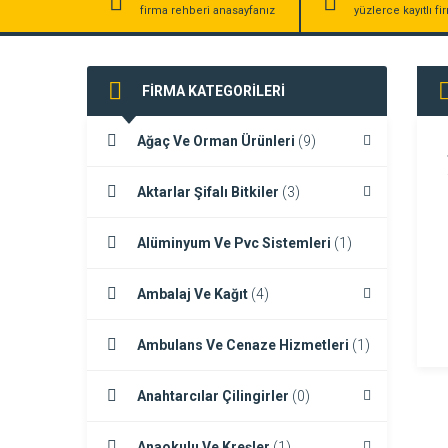
firma rehberi anasayfanız
yüzlerce kayıtlı f
FİRMA KATEGORİLERİ
Ağaç Ve Orman Ürünleri
(9)
Aktarlar Şifalı Bitkiler
(3)
Alüminyum Ve Pvc Sistemleri
(1)
Ambalaj Ve Kağıt
(4)
Ambulans Ve Cenaze Hizmetleri
(1)
Anahtarcılar Çilingirler
(0)
Anaokulu Ve Kreşler
(1)