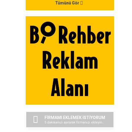
Tümünü Gör
FİRMAMI EKLEMEK İSTİYORUM
5 dakikanızı ayırarak firmanızı ekleyin..