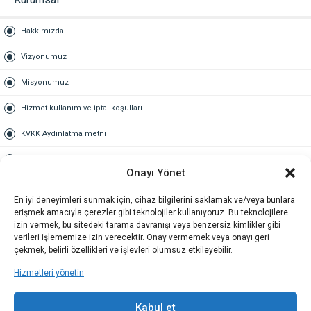
Hakkımızda
Vizyonumuz
Misyonumuz
Hizmet kullanım ve iptal koşulları
KVKK Aydınlatma metni
Kullanım Sözleşmesi
Onayı Yönet
Gold Üyelik
En iyi deneyimleri sunmak için, cihaz bilgilerini saklamak ve/veya bunlara
erişmek amacıyla çerezler gibi teknolojiler kullanıyoruz. Bu teknolojilere
Gold üyelik nedir
izin vermek, bu sitedeki tarama davranışı veya benzersiz kimlikler gibi
verileri işlememize izin verecektir. Onay vermemek veya onayı geri
Kariyer
çekmek, belirli özellikleri ve işlevleri olumsuz etkileyebilir.
Hizmetleri yönetin
İş Başvuru Formu
İletişim
Kabul et