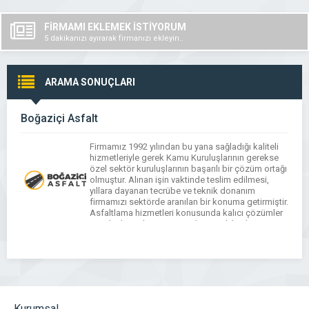
FİRMAMI EKLEMEK İSTİYORUM
5 dakikanızı ayırarak firmanızı ekleyin..
ARAMA SONUÇLARI
Boğaziçi Asfalt
Firmamız 1992 yılından bu yana sağladığı kaliteli
hizmetleriyle gerek Kamu Kuruluşlarının gerekse
özel sektör kuruluşlarının başarılı bir çözüm ortağı
olmuştur. Alınan işin vaktinde teslim edilmesi,
yıllara dayanan tecrübe ve teknik donanım
firmamızı sektörde aranılan bir konuma getirmiştir.
Asfaltlama hizmetleri konusunda kalıcı çözümler
ancak alanında uzman ve deneyimli kişilerin
hassas uygulama bilinciyle gerçekleşebilir.
Firmamız, verdiği uygun […]
Kurumsal