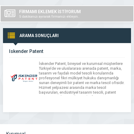
FİRMAMI EKLEMEK İSTİYORUM
5 dakikanızı ayırarak firmanızı ekleyin..
ARAMA SONUÇLARI
İskender Patent
İskender Patent, bireysel ve kurumsal müşterilere
Türkiye’de ve uluslararası arenada patent, marka,
tasarım ve faydalı model tescili konularında
profesyonel fikri mülkiyet hukuku danışmanlığı
sunan deneyimli bir patent ve marka tescil ofisidir.
Hizmet yelpazesi arasında marka tescil
başvuruları, endüstriyel tasarım tescili, patent
araştırma ve başvuruları, coğrafi işaret
göstergeleri ve fikri mülkiyet stratejisi
danışmanlığı bulunur. İskender Patent, […]
Kurumsal