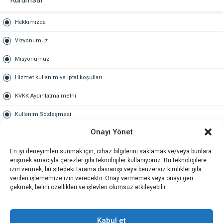
Hakkımızda
Vizyonumuz
Misyonumuz
Hizmet kullanım ve iptal koşulları
KVKK Aydınlatma metni
Kullanım Sözleşmesi
Onayı Yönet
Gold Üyelik
En iyi deneyimleri sunmak için, cihaz bilgilerini saklamak ve/veya bunlara
Gold üyelik nedir
erişmek amacıyla çerezler gibi teknolojiler kullanıyoruz. Bu teknolojilere
izin vermek, bu sitedeki tarama davranışı veya benzersiz kimlikler gibi
Kariyer
verileri işlememize izin verecektir. Onay vermemek veya onayı geri
çekmek, belirli özellikleri ve işlevleri olumsuz etkileyebilir.
İş Başvuru Formu
İletişim
Kabul et