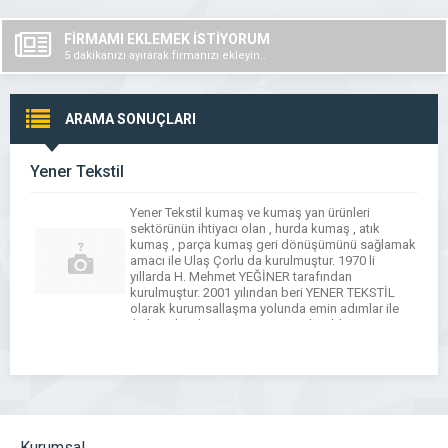
FİRMAMI EKLEMEK İSTİYORUM
5 dakikanızı ayırarak firmanızı ekleyin..
ARAMA SONUÇLARI
Yener Tekstil
Yener Tekstil kumaş ve kumaş yan ürünleri
sektörünün ihtiyacı olan , hurda kumaş , atık
kumaş , parça kumaş geri dönüşümünü sağlamak
amacı ile Ulaş Çorlu da kurulmuştur. 1970 li
yıllarda H. Mehmet YEĞİNER tarafından
kurulmuştur. 2001 yılından beri YENER TEKSTİL
olarak kurumsallaşma yolunda emin adımlar ile
ilerlemektedir Firmamız tüm Türkiye’den ürün
siparişi almaktadır. Misyonumuz […]
Kurumsal