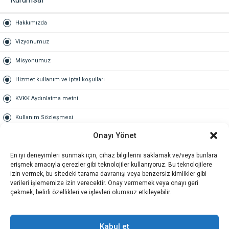
Hakkımızda
Vizyonumuz
Misyonumuz
Hizmet kullanım ve iptal koşulları
KVKK Aydınlatma metni
Kullanım Sözleşmesi
Onayı Yönet
Gold Üyelik
En iyi deneyimleri sunmak için, cihaz bilgilerini saklamak ve/veya bunlara
Gold üyelik nedir
erişmek amacıyla çerezler gibi teknolojiler kullanıyoruz. Bu teknolojilere
izin vermek, bu sitedeki tarama davranışı veya benzersiz kimlikler gibi
Kariyer
verileri işlememize izin verecektir. Onay vermemek veya onayı geri
çekmek, belirli özellikleri ve işlevleri olumsuz etkileyebilir.
İş Başvuru Formu
İletişim
Kabul et