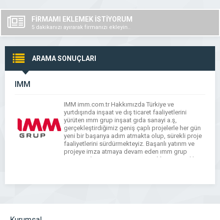
FİRMAMI EKLEMEK İSTİYORUM
5 dakikanızı ayırarak firmanızı ekleyin..
ARAMA SONUÇLARI
IMM
IMM imm.com.tr Hakkımızda Türkiye ve
yurtdışında inşaat ve dış ticaret faaliyetlerini
yürüten ımm grup inşaat gıda sanayi a.ş,
gerçekleştirdiğimiz geniş çaplı projelerle her gün
yeni bir başarıya adım atmakta olup, sürekli proje
faaliyetlerini sürdürmekteyiz. Başarılı yatırım ve
projeye imza atmaya devam eden ımm grup
inşaat gıda sanayi a.ş, inşaat, taahhüt, mimarlık,
mühendislik faaliyetleri göstermekteyiz. Firmamız
[…]
Kurumsal