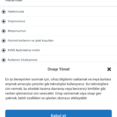
Hakkımızda
Vizyonumuz
Misyonumuz
Hizmet kullanım ve iptal koşulları
KVKK Aydınlatma metni
Kullanım Sözleşmesi
Onayı Yönet
Gold Üyelik
En iyi deneyimleri sunmak için, cihaz bilgilerini saklamak ve/veya bunlara
Gold üyelik nedir
erişmek amacıyla çerezler gibi teknolojiler kullanıyoruz. Bu teknolojilere
izin vermek, bu sitedeki tarama davranışı veya benzersiz kimlikler gibi
Kariyer
verileri işlememize izin verecektir. Onay vermemek veya onayı geri
çekmek, belirli özellikleri ve işlevleri olumsuz etkileyebilir.
İş Başvuru Formu
İletişim
Kabul et