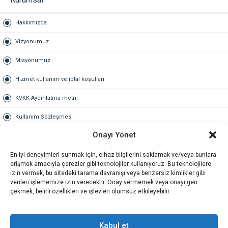
Hakkımızda
Vizyonumuz
Misyonumuz
Hizmet kullanım ve iptal koşulları
KVKK Aydınlatma metni
Kullanım Sözleşmesi
Onayı Yönet
Gold Üyelik
En iyi deneyimleri sunmak için, cihaz bilgilerini saklamak ve/veya bunlara
Gold üyelik nedir
erişmek amacıyla çerezler gibi teknolojiler kullanıyoruz. Bu teknolojilere
izin vermek, bu sitedeki tarama davranışı veya benzersiz kimlikler gibi
Kariyer
verileri işlememize izin verecektir. Onay vermemek veya onayı geri
çekmek, belirli özellikleri ve işlevleri olumsuz etkileyebilir.
İş Başvuru Formu
İletişim
Kabul et