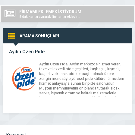
FİRMAMI EKLEMEK İSTİYORUM
5 dakikanızı ayırarak firmanızı ekleyin..
ARAMA SONUÇLARI
Aydın Özen Pide
Aydın Özen Pide, Aydın merkezde hizmet veren,
taze ve lezzetli pide çeşitleri, kuşbaşılı, kıymalı,
kaşarlı ve karışık pideler başta olmak üzere
zengin menüsüyle yöresel pide kültürünü modern
hizmet anlayışıyla sunan bir pide salonudur.
Müşteri memnuniyetini ön planda tutarak sıcak
servis, hijyenik ortam ve kaliteli malzemelerle
hazırlanan pideleriyle hem yerel halkın hem de
ziyaretçilerin beğenisini kazanmaktadır. […]
Kurumsal