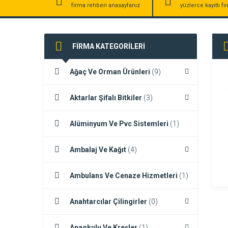
firma rehberi anasayfanız
yüzlerce kayıtlı f
FİRMA KATEGORİLERİ
Ağaç Ve Orman Ürünleri
(9)
Aktarlar Şifalı Bitkiler
(3)
Alüminyum Ve Pvc Sistemleri
(1)
Ambalaj Ve Kağıt
(4)
Ambulans Ve Cenaze Hizmetleri
(1)
Anahtarcılar Çilingirler
(0)
Anaokulu Ve Kreşler
(1)