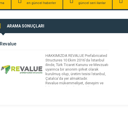
irma
en güncel haberler
güncel seri ilanlar
ARAMA SONUÇLARI
Revalue
HAKKIMIZDA REVALUE Prefabricated
Structures 10 Ekim 2016’da İstanbul
ilinde, Türk Ticaret Kanunu ve Mevzuatı
uyarınca bir anonim şirket olarak
kurulmuş olup, üretim tesisi İstanbul,
Çatalca’da yer almaktadır.
Revalue mükemmeliyet, deneyim ve
bilgi üzerine kurulmuş sağlam
temellere dayanarak, tam hizmet
inşaat çözümleri alanında yeni bir
teknoloji sunuyor. Sektörü bu yeni
teknolojiyle tanıştıran Revalue olarak
biz, yüksek düzeyli bir uzmanlığı iş […]