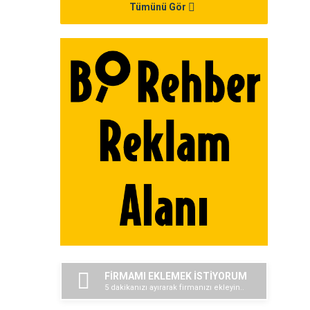
Tümünü Gör
FİRMAMI EKLEMEK İSTİYORUM
5 dakikanızı ayırarak firmanızı ekleyin..