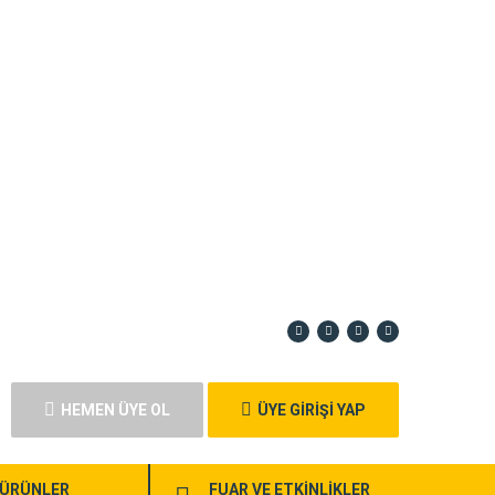
HEMEN ÜYE OL
ÜYE GİRİŞİ YAP
ÜRÜNLER
FUAR VE ETKİNLİKLER