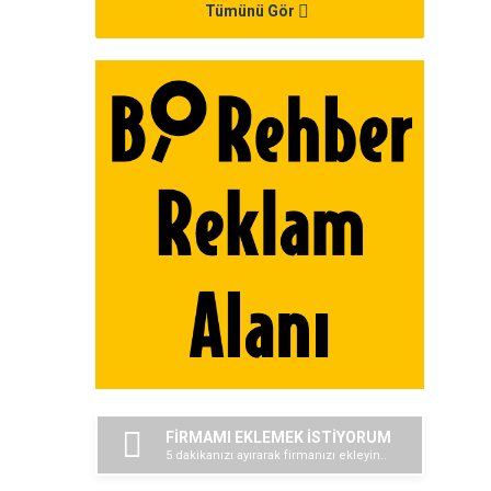
Tümünü Gör
FİRMAMI EKLEMEK İSTİYORUM
5 dakikanızı ayırarak firmanızı ekleyin..