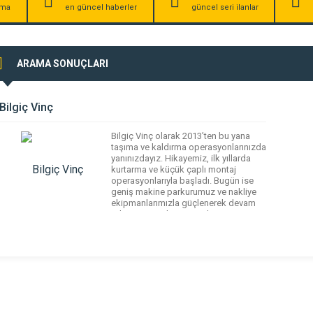
irma
en güncel haberler
güncel seri ilanlar
ARAMA SONUÇLARI
Bilgiç Vinç
Bilgiç Vinç olarak 2013’ten bu yana
taşıma ve kaldırma operasyonlarınızda
yanınızdayız. Hikayemiz, ilk yıllarda
kurtarma ve küçük çaplı montaj
operasyonlarıyla başladı. Bugün ise
geniş makine parkurumuz ve nakliye
ekipmanlarımızla güçlenerek devam
ediyor. Her türlü taşıma, kurtarma ve
kaldırma senaryosuna cevap verebilen
makine ve ekipmanlarımıza ek olarak,
alternatif kaldırma ve montaj
teknolojilerine yönelik yatırım ve
geliştirme […]