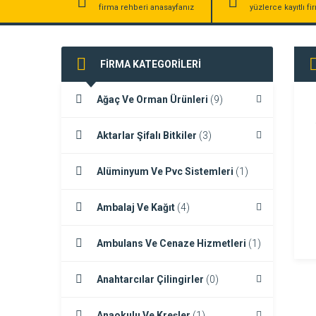
firma rehberi anasayfanız
yüzlerce kayıtlı f
FİRMA KATEGORİLERİ
Ağaç Ve Orman Ürünleri
(9)
Aktarlar Şifalı Bitkiler
(3)
Alüminyum Ve Pvc Sistemleri
(1)
Ambalaj Ve Kağıt
(4)
Ambulans Ve Cenaze Hizmetleri
(1)
Anahtarcılar Çilingirler
(0)
Anaokulu Ve Kreşler
(1)