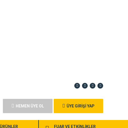
HEMEN ÜYE OL
ÜYE GİRİŞİ YAP
ÜRÜNLER
FUAR VE ETKİNLİKLER