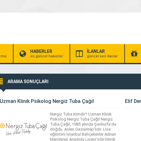
HABERLER
İLANLAR
irma
en güncel haberler
güncel seri ilanlar
ARAMA SONUÇLARI
Uzman Klinik Psikolog Nergiz Tuba Çağıl
Elif De
Nergiz Tuba Kimdir? Uzman Klinik
Psikolog Nergiz Tuba Çağıl Nergiz
Tuba Çağıl, 1985 yılında Şanlıurfa’da
doğdu. Aslen Gaziantep’lidir. Lise
eğitimini İstanbul Bahçelievler Adnan
Menderes Anadolu Lisesi’nde bitirdi.