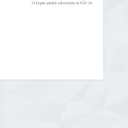
13.Ergen yataklı servisinde ve Prof. Dr.
Medaim Yanık klinik şefliğinde erişkin
yataklı servisinde vaka analizi
süreçlerine dâhil olmuştur. Lisans
eğitimi süresince çeşitli eğitim
kurumlarında, danışmanlık
merkezlerinde […]