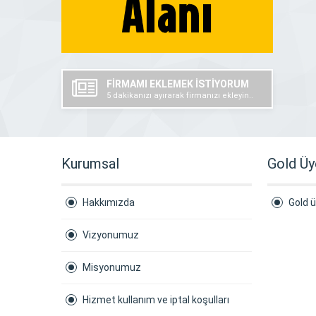
FİRMAMI EKLEMEK İSTİYORUM
5 dakikanızı ayırarak firmanızı ekleyin..
Kurumsal
Gold Üy
Hakkımızda
Gold ü
Vizyonumuz
Misyonumuz
Hizmet kullanım ve iptal koşulları