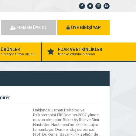
HEMEN ÜYE OL
ÜYE GİRİŞİ YAP
ÜRÜNLER
FUAR VE ETKİNLİKLER
binlerce firma ürünü
fuar ve etkinlik planları
mirer
Hakkında Uzman Psikolog ve
Psikoterapist Elif Demirer 2007 yılında
mezun olmuştur. Bakırköy Ruh ve Sinir
Hastalıları Hastanesi’nde klinik stajını
tamamlayan Demirer staj süresince
Prof. Dr. Kemal Sayar klinik şefliğinde