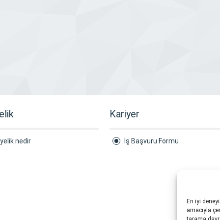
elik
Kariyer
yelik nedir
İş Başvuru Formu
En iyi deney
amacıyla çere
tarama davra