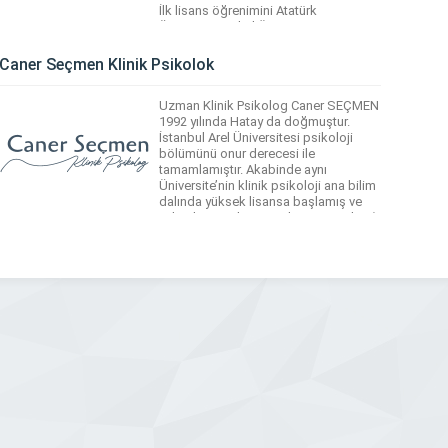
İlk lisans öğrenimini Atatürk
Üniversitesi Okul Öncesi
Öğretmenliği’nde yüksek onur
öğrencisi olarak tamamladı. Uzun yıllar
Caner Seçmen Klinik Psikolok
özel kolej ve kurumlarda öğretmenlik,
idarecilik ve danışmanlık yaptı. İnsan
Uzman Klinik Psikolog Caner SEÇMEN
ruhunu ve zihnini […]
1992 yılında Hatay da doğmuştur.
İstanbul Arel Üniversitesi psikoloji
bölümünü onur derecesi ile
tamamlamıştır. Akabinde aynı
Üniversite’nin klinik psikoloji ana bilim
dalında yüksek lisansa başlamış ve
yüksek onur derecesiyle mezun olup ‘
klinik psikolog’ ünvanını almıştır.
Hakkında Klinik Psikolog Caner
SEÇMEN İstanbul Arel Üniversitesi
psikoloji bölümünü onur derecesi ile
[…]