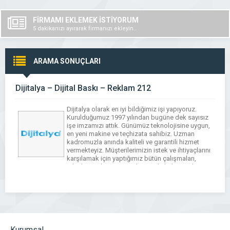
FİRMAMI EKLEMEK İSTİYORUM
5 dakikanızı ayırarak firmanızı ekleyin..
ARAMA SONUÇLARI
Dijitalya – Dijital Baskı – Reklam 212
Dijitalya olarak en iyi bildiğimiz işi yapıyoruz.
Kurulduğumuz 1997 yılından bugüne dek sayısız
işe imzamızı attık. Günümüz teknolojisine uygun,
en yeni makine ve teçhizata sahibiz. Uzman
kadromuzla anında kaliteli ve garantili hizmet
vermekteyiz. Müşterilerimizin istek ve ihtiyaçlarını
karşılamak için yaptığımız bütün çalışmaları,
teknik esaslara göre geliştirmek, kalitesini her
geçen gün daha da artırmak üzere
çalışmalarımıza […]
Kurumsal