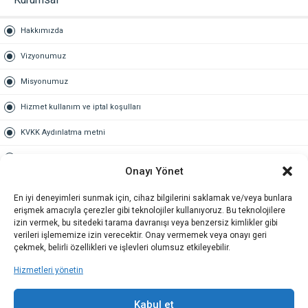
Hakkımızda
Vizyonumuz
Misyonumuz
Hizmet kullanım ve iptal koşulları
KVKK Aydınlatma metni
Kullanım Sözleşmesi
Onayı Yönet
Gold Üyelik
En iyi deneyimleri sunmak için, cihaz bilgilerini saklamak ve/veya bunlara
erişmek amacıyla çerezler gibi teknolojiler kullanıyoruz. Bu teknolojilere
Gold üyelik nedir
izin vermek, bu sitedeki tarama davranışı veya benzersiz kimlikler gibi
verileri işlememize izin verecektir. Onay vermemek veya onayı geri
Kariyer
çekmek, belirli özellikleri ve işlevleri olumsuz etkileyebilir.
Hizmetleri yönetin
İş Başvuru Formu
İletişim
Kabul et