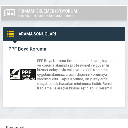
FİRMAMI EKLEMEK İSTİYORUM
5 dakikanızı ayırarak firmanızı ekleyin..
ARAMA SONUÇLARI
PPF Boya Koruma
PPF Boya Koruma firmamız olarak, araç kaplama
ve koruma alanında profesyonel ve güvenilir
hizmet anlayışıyla çalışıyoruz. PPF Kaplama
uygulamalarımız, aracın değerini korumaya
yardımcı olur. Kaput Koruma, ön yüzeylerde
oluşabilecek hasarları minimuma indirir. Renkli
Kaplama ile araçlar kişiselleştirilebilir. Seramik
Kaplama sayesinde yüzey daha dayanıklı ve
parlak hale gelirken Cam Filmi uygulamalarımız ısı
ve UV yalıtımı sağlayarak […]
Kurumsal