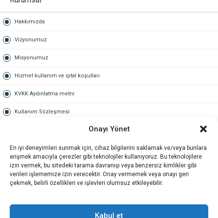
Hakkımızda
Vizyonumuz
Misyonumuz
Hizmet kullanım ve iptal koşulları
KVKK Aydınlatma metni
Kullanım Sözleşmesi
Onayı Yönet
Gold Üyelik
En iyi deneyimleri sunmak için, cihaz bilgilerini saklamak ve/veya bunlara
Gold üyelik nedir
erişmek amacıyla çerezler gibi teknolojiler kullanıyoruz. Bu teknolojilere
izin vermek, bu sitedeki tarama davranışı veya benzersiz kimlikler gibi
Kariyer
verileri işlememize izin verecektir. Onay vermemek veya onayı geri
çekmek, belirli özellikleri ve işlevleri olumsuz etkileyebilir.
İş Başvuru Formu
İletişim
Kabul et