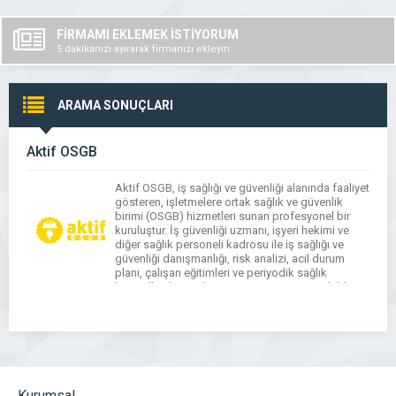
FİRMAMI EKLEMEK İSTİYORUM
5 dakikanızı ayırarak firmanızı ekleyin..
ARAMA SONUÇLARI
Aktif OSGB
Aktif OSGB, iş sağlığı ve güvenliği alanında faaliyet
gösteren, işletmelere ortak sağlık ve güvenlik
birimi (OSGB) hizmetleri sunan profesyonel bir
kuruluştur. İş güvenliği uzmanı, işyeri hekimi ve
diğer sağlık personeli kadrosu ile iş sağlığı ve
güvenliği danışmanlığı, risk analizi, acil durum
planı, çalışan eğitimleri ve periyodik sağlık
kontrolleri hizmetlerini mevzuata uygun şekilde
sağlamaktadır. Aktif OSGB, […]
Kurumsal