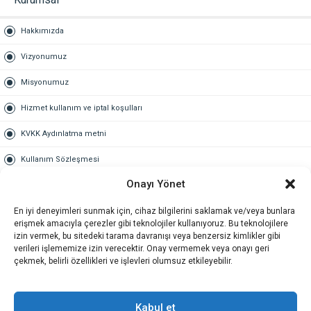
Hakkımızda
Vizyonumuz
Misyonumuz
Hizmet kullanım ve iptal koşulları
KVKK Aydınlatma metni
Kullanım Sözleşmesi
Onayı Yönet
Gold Üyelik
En iyi deneyimleri sunmak için, cihaz bilgilerini saklamak ve/veya bunlara
Gold üyelik nedir
erişmek amacıyla çerezler gibi teknolojiler kullanıyoruz. Bu teknolojilere
izin vermek, bu sitedeki tarama davranışı veya benzersiz kimlikler gibi
Kariyer
verileri işlememize izin verecektir. Onay vermemek veya onayı geri
çekmek, belirli özellikleri ve işlevleri olumsuz etkileyebilir.
İş Başvuru Formu
İletişim
Kabul et