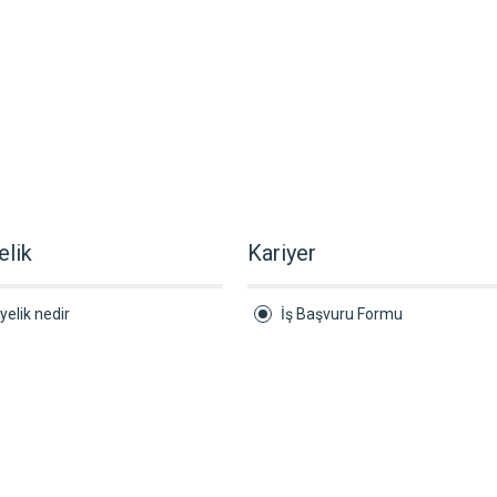
elik
Kariyer
yelik nedir
İş Başvuru Formu