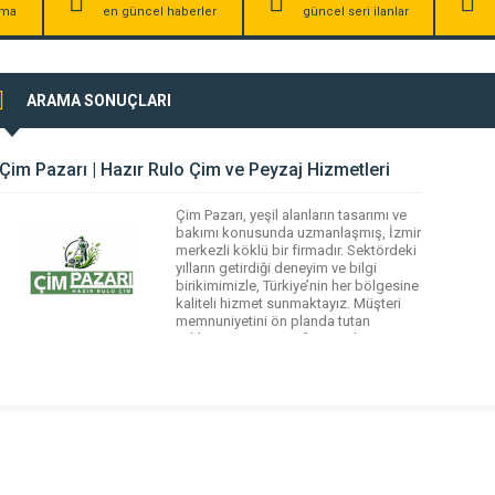
irma
en güncel haberler
güncel seri ilanlar
ARAMA SONUÇLARI
Çim Pazarı | Hazır Rulo Çim ve Peyzaj Hizmetleri
Çim Pazarı, yeşil alanların tasarımı ve
bakımı konusunda uzmanlaşmış, İzmir
merkezli köklü bir firmadır. Sektördeki
yılların getirdiği deneyim ve bilgi
birikimimizle, Türkiye’nin her bölgesine
kaliteli hizmet sunmaktayız. Müşteri
memnuniyetini ön planda tutan
yaklaşımımız ve profesyonel
ekibimizle, konut bahçelerinden ticari
alanlara, kamu projelerinden özel
peyzaj düzenlemelerine kadar geniş
bir yelpazede çözümler üretiyoruz.
Hazır rulo çim ve […]