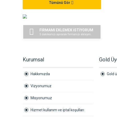
Tümünü Gör
FİRMAMI EKLEMEK İSTİYORUM
5 dakikanızı ayırarak firmanızı ekleyin..
Kurumsal
Gold Üy
Hakkımızda
Gold ü
Vizyonumuz
Misyonumuz
Hizmet kullanım ve iptal koşulları