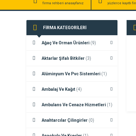
firma rehberi anasayfanız
yüzlerce kayıtlı f
FİRMA KATEGORİLERİ
Ağaç Ve Orman Ürünleri
(9)
Aktarlar Şifalı Bitkiler
(3)
Alüminyum Ve Pvc Sistemleri
(1)
Ambalaj Ve Kağıt
(4)
Ambulans Ve Cenaze Hizmetleri
(1)
Anahtarcılar Çilingirler
(0)
Anaokulu Ve Kreşler
(1)