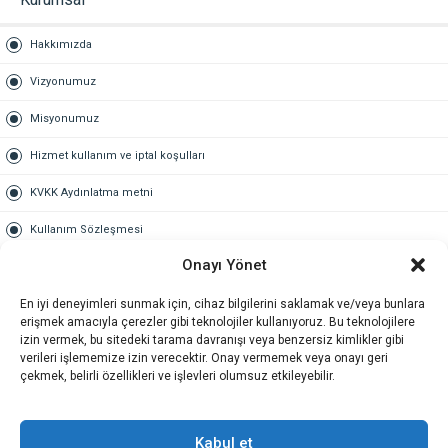
Hakkımızda
Vizyonumuz
Misyonumuz
Hizmet kullanım ve iptal koşulları
KVKK Aydınlatma metni
Kullanım Sözleşmesi
Onayı Yönet
Gold Üyelik
En iyi deneyimleri sunmak için, cihaz bilgilerini saklamak ve/veya bunlara
Gold üyelik nedir
erişmek amacıyla çerezler gibi teknolojiler kullanıyoruz. Bu teknolojilere
izin vermek, bu sitedeki tarama davranışı veya benzersiz kimlikler gibi
Kariyer
verileri işlememize izin verecektir. Onay vermemek veya onayı geri
çekmek, belirli özellikleri ve işlevleri olumsuz etkileyebilir.
İş Başvuru Formu
İletişim
Kabul et