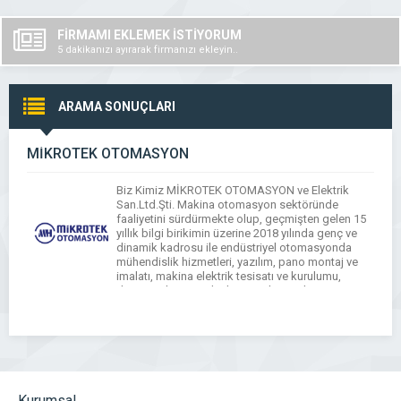
FİRMAMI EKLEMEK İSTİYORUM
5 dakikanızı ayırarak firmanızı ekleyin..
ARAMA SONUÇLARI
MİKROTEK OTOMASYON
Biz Kimiz MİKROTEK OTOMASYON ve Elektrik
San.Ltd.Şti. Makina otomasyon sektöründe
faaliyetini sürdürmekte olup, geçmişten gelen 15
yıllık bilgi birikimin üzerine 2018 yılında genç ve
dinamik kadrosu ile endüstriyel otomasyonda
mühendislik hizmetleri, yazılım, pano montaj ve
imalatı, makina elektrik tesisatı ve kurulumu,
devreye alma ve teknik servis hizmetleri
vermektedir. MİKROTEK OTOMASYON olarak
gelişmiş Proje Uygulama bölümlerimiz ile satış
sonrası […]
Kurumsal