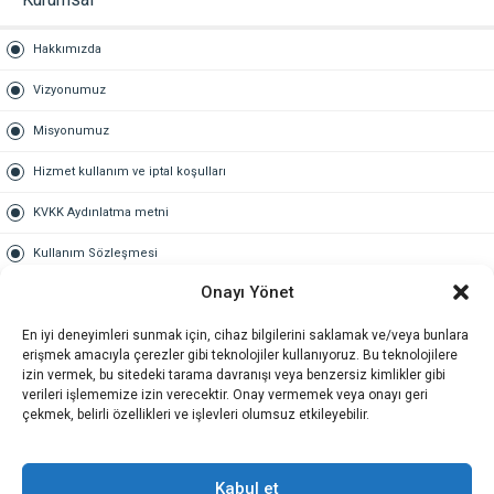
Hakkımızda
Vizyonumuz
Misyonumuz
Hizmet kullanım ve iptal koşulları
KVKK Aydınlatma metni
Kullanım Sözleşmesi
Onayı Yönet
Gold Üyelik
En iyi deneyimleri sunmak için, cihaz bilgilerini saklamak ve/veya bunlara
Gold üyelik nedir
erişmek amacıyla çerezler gibi teknolojiler kullanıyoruz. Bu teknolojilere
izin vermek, bu sitedeki tarama davranışı veya benzersiz kimlikler gibi
Kariyer
verileri işlememize izin verecektir. Onay vermemek veya onayı geri
çekmek, belirli özellikleri ve işlevleri olumsuz etkileyebilir.
İş Başvuru Formu
İletişim
Kabul et